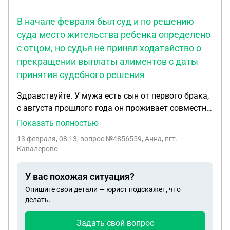
В начале февраля был суд и по решению
суда место жительства ребенка определено
с отцом, но судья не принял ходатайство о
прекращении выплаты алиментов с даты
принятия судебного решения
Здравствуйте. У мужа есть сын от первого брака,
с августа прошлого года он проживает совместно
снами. Его мать находится в психиатрической
Показать полностью
клинике по сей день. Все это время муж
13 февраля, 08:13
, вопрос №4856559, Анна, пгт.
продолжает выплачивать алименты. В начале
Кавалерово
февраля был суд и по решению суда место
жительства ребенка определено с отцом, но судья
У вас похожая ситуация?
не принял ходатайство о прекращении выплаты
Опишите свои детали — юрист подскажет, что
алиментов с даты принятия судебного решения.
делать.
Необходимо ждать ещё месяц, пока решение
вступит в законную силу. Не понимаю, почему
Задать свой вопрос