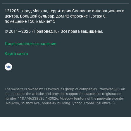
121205, город Москва, территория Сколково инновационного
центра, Большой бульвар, дом 42 строение 1, этаж 0,
помещение 150, кабинет 5
© 2011—2026 «Правовед.ru» Все права защищены.
Лицензионное соглашение
Карта сайта
The website is owned by Pravoved.RU group of companies. Pravoved.Ru Lab
Ltd. operates the website and provides support for customers (registration
number 1187746238536, 143026, Moscow, territory of the innovative center
Skolkovo, Bolshoy ave., house 42 building 1, floor 0 room 150 office 5).