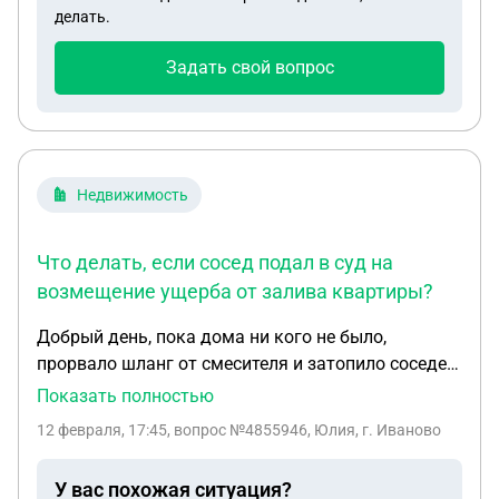
первого допроса он находился в состоянии шока
делать.
и был без адвоката и родителей, и без видео-
записи
Задать свой вопрос
Недвижимость
Что делать, если сосед подал в суд на
возмещение ущерба от залива квартиры?
Добрый день, пока дома ни кого не было,
прорвало шланг от смесителя и затопило соседей,
которые живут под нами. Затопило им кухню и
Показать полностью
комнату. Ремонт у них старый обычный.
12 февраля, 17:45
, вопрос №4855946, Юлия, г. Иваново
Созвонившись с соседом , он сказал что будет
делать экспертизу. Я попросила его позвонить и
У вас похожая ситуация?
сообщить так как мы хотели позвать так же