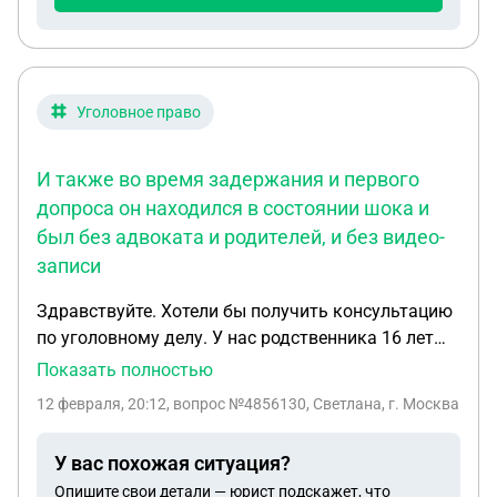
судья отказала в ходатайстве, ведь алименты
выплачиваются на ребенка, а не на содержание
его мамы.
Уголовное право
И также во время задержания и первого
допроса он находился в состоянии шока и
был без адвоката и родителей, и без видео-
записи
Здравствуйте. Хотели бы получить консультацию
по уголовному делу. У нас родственника 16 лет
задержали по 228 статье, на момент когда он
Показать полностью
заложил вес ему было 15 лет, и по скольку
12 февраля, 20:12
, вопрос №4856130, Светлана, г. Москва
уголовная ответсвенность начинается с 16 лет,
могут ли его за это осудить, ведь ему же не было
У вас похожая ситуация?
тогда 16 лет. И также во время задержания и
Опишите свои детали — юрист подскажет, что