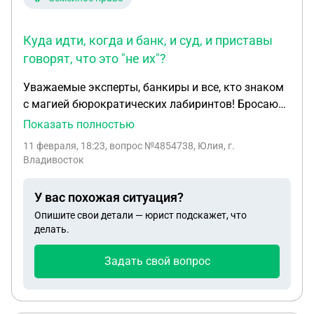
Куда идти, когда и банк, и суд, и приставы
говорят, что это "не их"?
Уважаемые эксперты, банкиры и все, кто знаком
с магией бюрократических лабиринтов! Бросаю
клич о помощи, ибо, кажется, мой банковский
Показать полностью
счет в ВТБ решил стать отшельником — его
11 февраля, 18:23
, вопрос №4854738, Юлия, г.
арестовал суд, и он ушел в глубокую медитацию,
Владивосток
несмотря на то, что все долги были погашены
почти ТРИ ГОДА НАЗАД. История моих мытарств
У вас похожая ситуация?
уже тянет на сериал с элементами абсурдной
Опишите свои детали — юрист подскажет, что
комедии и щепоткой отчаяния. Представьте себе:
делать.
вы честно закрываете все обязательства,
вздыхаете с облегчением и строите планы. А
Задать свой вопрос
потом оказывается, что где-то в цифровых
чертогах затерялась бумажка, и ваша
финансовая репутация взята в призрачный