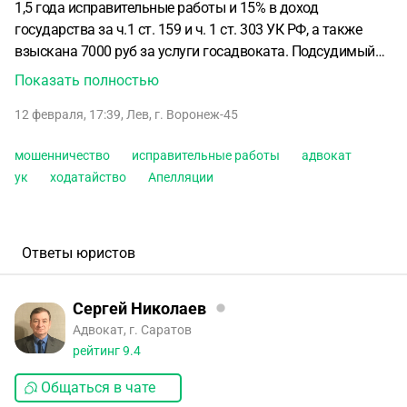
1,5 года исправительные работы и 15% в доход
государства за ч.1 ст. 159 и ч. 1 ст. 303 УК РФ, а также
взыскана 7000 руб за услуги госадвоката.
Подсудимый
подал апелляцию, который не устраивает суровый
Показать полностью
приговор, если за мошенничество он нанёс ущерб всего 24
12 февраля, 17:39
,
Лев
,
г. Воронеж-45
тыс. и на покушение мошенничество 40 тыс.руб.
В
экспертном заключении подпись не установлен кто
мошенничество
исправительные работы
адвокат
подписывал, так как указано, что подписан другим
ук
ходатайство
Апелляции
лицом. Апелляция назначена в конце февраля.
Подсудимый решил оказаться от адвоката, который он
посчитал, что он некомпетентный и неопытный и только
много денег адвокат хочет.
Теперь подсудимый написал
Ответы юристов
ходатайство о назначении адвоката за счет государства.
Адвокат говорит, что в апелляции может ужесточить
Сергей Николаев
приговор. Обоснованно все это? Ведь адвокат хотел
Адвокат, г. Саратов
слегка запугать и понервничать подсудимого за то, что он
рейтинг
9.4
не захотел дальше с ним сотрудничать?
Может в
апелляционном суде принять более строгий приговор и
Общаться в чате
может ли в апелляционном суде затягивать дело