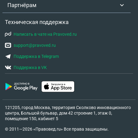
Партнёрам
кривом зеркале, отражаются тысячи подобных.
Помогите, пожалуйста, найти тот самый рычаг,
тот волшебный пароль или ту инстанцию, которая
Техническая поддержка
скажет не «идите к другим», а «мы это исправим».
Написать в чате на Pravoved.ru
Я верю, что где-то есть выход из этого лабиринта
равнодушия. Осталось только его найти.
support@pravoved.ru
Поддержка в Telegram
Поддержка в VK
121205, город Москва, территория Сколково инновационного
центра, Большой бульвар, дом 42 строение 1, этаж 0,
помещение 150, кабинет 5
© 2011—2026 «Правовед.ru» Все права защищены.