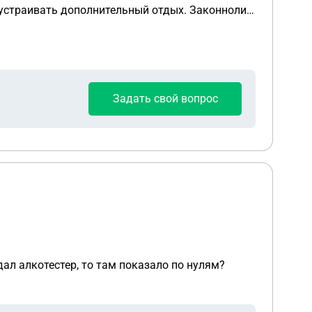
о устраивать дополнительный отдых. Законноли
болят ноги.
Задать свой вопрос
дал алкотестер, то там показало по нулям?