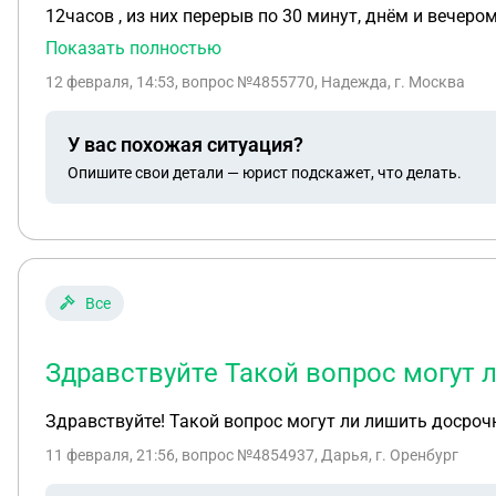
12часов , из них перерыв по 30 минут, днём и вечер
это ?И как я могу отстоять свои права ?Хотя устраив
Показать полностью
12 февраля, 14:53
, вопрос №4855770, Надежда, г. Москва
У вас похожая ситуация?
Опишите свои детали — юрист подскажет, что делать.
Все
Здравствуйте Такой вопрос могут 
Здравствуйте! Такой вопрос могут ли лишить досрочн
11 февраля, 21:56
, вопрос №4854937, Дарья, г. Оренбург