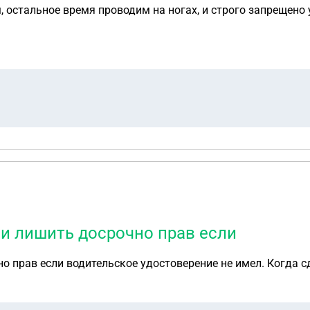
ом, остальное время проводим на ногах, и строго запрещен
алась и обговаривала график 2/2. После таких смен очень 
ли лишить досрочно прав если
о прав если водительское удостоверение не имел. Когда с