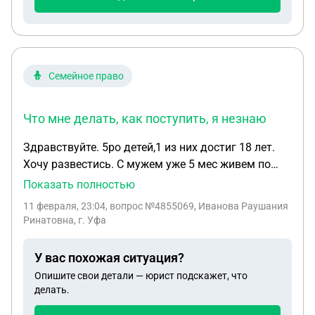
предусмотренных этим законом — в том числе и
право на неустойку при задержке передачи
квартиры. Несмотря на это, судебная практика
всё чаще доказывает: защита прав пайщиков
Семейное право
возможна.
Что мне делать, как поступить, я незнаю
Здравствуйте. 5ро детей,1 из них достиг 18 лет.
Хочу развестись. С мужем уже 5 мес живем по
разным комнатам,как узнала окончательно что
Показать полностью
изменяет. Хочу переехать в другой район к маме.
11 февраля, 23:04
, вопрос №4855069, Иванова Раушания
Муж манипулирует,говорит что я сошла сума,что
Ринатовна, г. Уфа
никогда не изменял,и даже запись его встречи с
любовницей в машине и их разговор, он
У вас похожая ситуация?
отрицает,говорит фэйк итд. Все 20 лет деньги
Опишите свои детали — юрист подскажет, что
были у него,говорит спрашивай если надо,детские
делать.
только бвли у меня,и то он ими распоряжался,он