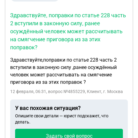
эксплуатации или как вообще подскажите?
Учитывая закон РФ по мораторию по неустойкам
Здравствуйте, поправки по статье 228 часть
принятый для поддержки застройщиков еще от
2 вступили в законную силу, ранее
2020 года и отрывками, то приостанавливали,
осуждённый человек может рассчитывать
потом заново продлевали. Какую сумму
на смягчение приговора из за этих
застройщика со всеми неустойками, штрафами,
поправок?
пени, ущерб, юр. Расходы.экспертизу. Учитывая
мораторий. Что могу потребовать от
Здравствуйте,поправки по статье 228 часть 2
застройщика возместить. Как правильно
вступили в законную силу ,ранее осуждённый
рассчитать это все… Дайте пжл Расклад по этому
человек может рассчитывать на смягчение
вопросу. На некоторых сайтах и в практике судов
приговора из за этих поправок ?
нашел, что такие случаи (с договором ЖСК)
12 февраля, 06:31
, вопрос №4855229, Клиент, г. Москва
иногда решаются в пользу частного лица с
выплатой пеней. Жилищно-строительные
кооперативы (ЖСК) часто используются как
У вас похожая ситуация?
альтернативный способ привлечения средств
Опишите свои детали — юрист подскажет, что
граждан на строительство жилья. Однако в
делать.
отличие от долевого участия по Закону № 214-ФЗ,
Задать свой вопрос
ЖСК формально не предполагает гарантий,