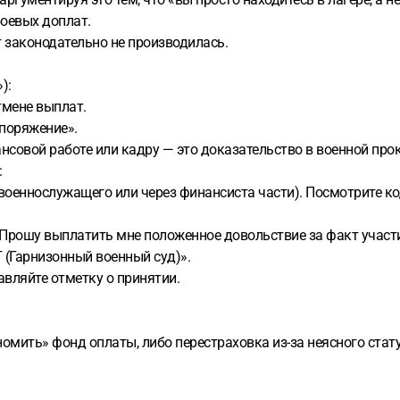
оевых доплат.
т законодательно не производилась.
):
тмене выплат.
споряжение».
нсовой работе или кадру — это доказательство в военной прок
:
военнослужащего или через финансиста части). Посмотрите код
«Прошу выплатить мне положенное довольствие за факт участи
 (Гарнизонный военный суд)».
тавляйте отметку о принятии.
омить» фонд оплаты, либо перестраховка из-за неясного стату