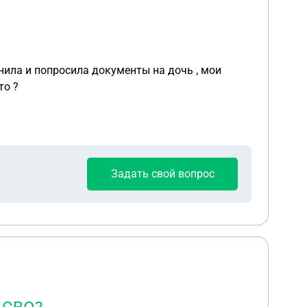
онила и попросила документы на дочь , мои
то ?
Задать свой вопрос