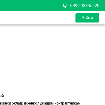
8 499 938-65-20
Войти
ой
и, двойной оклад) военнослужащим контрактникам