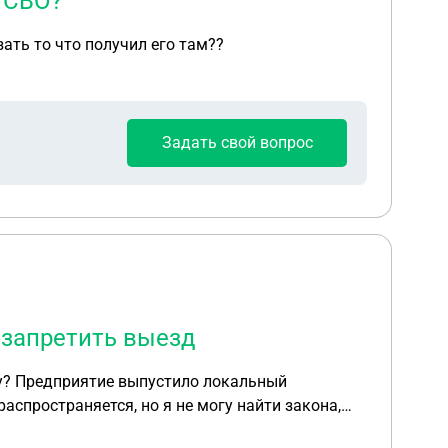
 СВО?
ать то что получил его там??
Задать свой вопрос
 запретить выезд
цу? Предприятие выпустило локальный
аспространяется, но я не могу найти закона,
претить выезд.