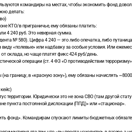
пользуются командиры на местах, чтобы экономить фонд довол
жно делать:
во)
не КТО/в приграничье, ему обязаны платить:
ли 4 240 руб. Это неверная сумма.
идента № 580). Цифра 4 240 — это либо опечатка, либо путани
 в виду «полевые» или надбавку за особые условия. Или ежеме
 от оклада, но чаще платят фикс 424 руб/день.
истической операции (ст. 4 ФЗ «О противодействии терроризму
(на границу, в «красную зону»), ему обязаны начислять ~8000 
 кейс)
с территории. Юридически это не зона СВО (там другой статус
вне пункта постоянной дислокации (ППД)» или «стационар».
мить фонд». Командирам спускают лимиты бюджетных обязател
аргументируя это тем, что «вы просто находитесь в лагере, а н