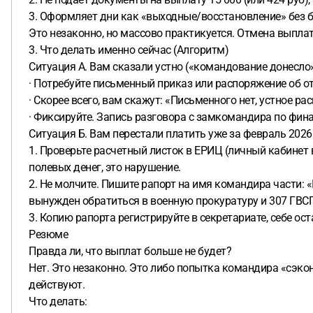
3. Оформляет дни как «выходные/восстановление» без б
Это незаконно, но массово практикуется. Отмена выпла
3. Что делать именно сейчас (Алгоритм)
Ситуация А. Вам сказали устно («командование донесло»
· Потребуйте письменный приказ или распоряжение об о
· Скорее всего, вам скажут: «Письменного нет, устное ра
· Фиксируйте. Запись разговора с замкомандира по фина
Ситуация Б. Вам перестали платить уже за февраль 2026
1. Проверьте расчетный листок в ЕРИЦ (личный кабинет 
полевых денег, это нарушение.
2. Не молчите. Пишите рапорт на имя командира части: 
вынужден обратиться в военную прокуратуру и 307 ГВСГ
3. Копию рапорта регистрируйте в секретариате, себе ос
Резюме
Правда ли, что выплат больше не будет?
Нет. Это незаконно. Это либо попытка командира «сэкон
действуют.
Что делать: