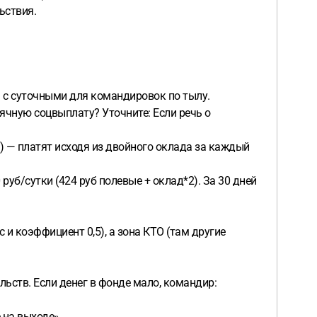
ьствия.
ца с суточными для командировок по тылу.
сячную соцвыплату? Уточните: Если речь о
») — платят исходя из двойного оклада за каждый
руб/сутки (424 руб полевые + оклад*2). За 30 дней
 и коэффициент 0,5), а зона КТО (там другие
ьств. Если денег в фонде мало, командир:
е на выходе».