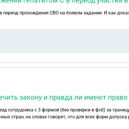
жении гепатитом С в период участия в
 период прохождения СВО на боевом задании. И как доказ
чить закону и правда ли имеют право
зд сотрудника с 3 формой (без проверки в фсб) за грани
ых стран, на словах говорят, что для всех форм допуска р
ый акт противоречить закону и правда ли имеют право за