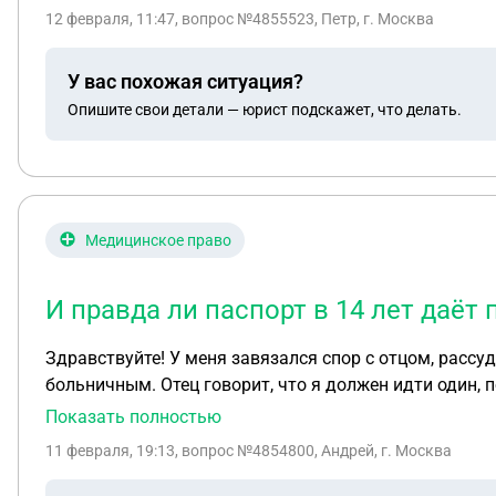
12 февраля, 11:47
, вопрос №4855523, Петр, г. Москва
У вас похожая ситуация?
Опишите свои детали — юрист подскажет, что делать.
Медицинское право
И правда ли паспорт в 14 лет даёт
Здравствуйте! У меня завязался спор с отцом, рассуд
больничным. Отец говорит, что я должен идти один, потому что "уже взрослый", "с паспортом" и что "все твои сверстники так делают". Он уверен, что раз
паспорт есть, то врачи обязаны меня принять. Но когда врач был у нас дома, он сказал, что в поликлинику я должен прийти только с родителями или хотя бы с
Показать полностью
одним из них. Подскажите, кто из них прав? Могут ли мне реально отказать в приёме или в выдаче справки, если я приду без взрослых? И правда ли паспорт в
11 февраля, 19:13
, вопрос №4854800, Андрей, г. Москва