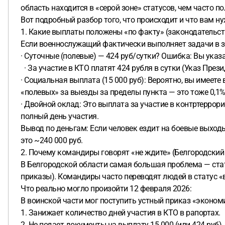
область находится в «серой зоне» статусов, чем часто 
Вот подробный разбор того, что происходит и что вам ну
1. Какие выплаты положены «по факту» (законодательст
Если военнослужащий фактически выполняет задачи в зо
· Суточные (полевые) — 424 руб/сутки? Ошибка: Вы указа
· За участие в КТО платят 424 рубля в сутки (Указ През
· Социальная выплата (15 000 руб): Вероятно, вы имеете
«полевых» за выезды за пределы пункта — это тоже 0,1%
· Двойной оклад: Это выплата за участие в контртеррор
полный день участия.
Вывод по деньгам: Если человек ездит на боевые выходы 
это ~240 000 руб.
2. Почему командиры говорят «не ждите» (Белгородский
В Белгородской области самая большая проблема — стату
приказы). Командиры часто переводят людей в статус «
Что реально могло произойти 12 февраля 2026:
В воинской части мог поступить устный приказ «эконо
1. Занижает количество дней участия в КТО в рапортах.
2. Не подает документы на выплату 15 000 (или 424 руб), 