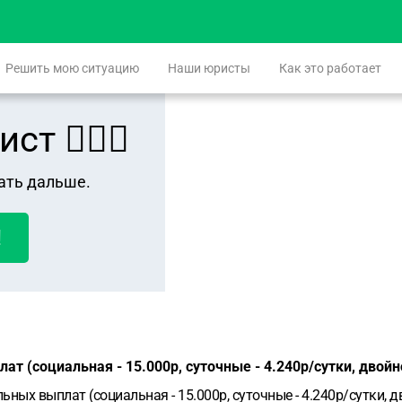
Решить мою ситуацию
Наши юристы
Как это работает
 👨🏻‍⚖️
ать дальше.
!
ат (социальная - 15.000р, суточные - 4.240р/сутки, двойн
ельных выплат (социальная - 15.000р, суточные - 4.240р/сутк