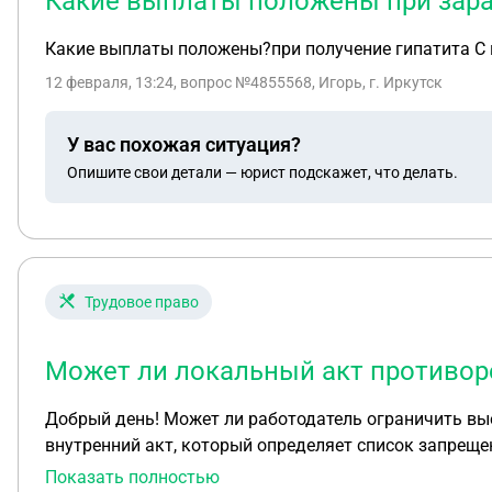
Какие выплаты положены при зара
Какие выплаты положены?при получение гипатита С в
12 февраля, 13:24
, вопрос №4855568, Игорь, г. Иркутск
У вас похожая ситуация?
Опишите свои детали — юрист подскажет, что делать.
Трудовое право
Может ли локальный акт противоре
Добрый день! Может ли работодатель ограничить вые
внутренний акт, который определяет список запрещенн
который оправдывает их действие. Может ли локальн
Показать полностью