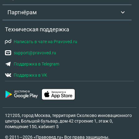
в базе данных. Это клеймо. Это отказ за отказом
Партнёрам
в кредитах, когда ты отчаянно пытаешься
выплыть. Это горькая ирония: из-за этого ареста
Техническая поддержка
мне не одобряют кредиты, было бы спасение —
кредит в 500 000 рублей на 5 лет, который
Написать в чате на Pravoved.ru
позволил бы разом погасить эти душащие
долгосрочные ежемесячные займы, которые
support@pravoved.ru
тянут каждый месяц по 30 000 рублей и наконец-
Поддержка в Telegram
то выдохнуть. Я в долговой яме, во многом
потому, что моя зарплата не тянет обычную
Поддержка в VK
жизнь, а путь к финансовой реабилитации
заблокирован призраком давно уплаченного
долга. Дорогие юристы, я обращаюсь к вам не
только за советом, но и с криком души. Как
разорвать этот порочный круг, где каждый
121205, город Москва, территория Сколково инновационного
отправляет тебя к следующему, а
центра, Большой бульвар, дом 42 строение 1, этаж 0,
ответственность растворяется в воздухе? Куда
помещение 150, кабинет 5
идти, когда и банк, и суд, и приставы говорят, что
© 2011—2026 «Правовед.ru» Все права защищены.