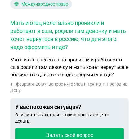
т.д. К тому же пропуск приема препаратов,
Международное право
инфекции, недосыпание, громкие звуки, смена
климата при временном приезде из США в
Мать и отец нелегально проникли и
Россию могут спровоцировать приступ
работают в сша, родили там девочку и мать
эпилепсии. Вопрос: - Как доказать суду, что до
хочет вернуться в россию, что для этого
10ти летнего возраста оставлять ребёнка с отцом
надо оформить и где?
без присутствия матери опасно ( у ребенка может
быть стресс, психологическая или физическая
Мать и отец нелегально проникли и работают в
травма)? Отец ребёнка (точнее родители этого
сша,родили там девочку и мать хочет вернуться в
отца) через родственников в России "подмазали"
россию,что для этого надо оформить и где?
всех, кто может поспособствовать решению суда
11 февраля, 20:07
, вопрос №4854801, Тенгиз, г. Ростов-на-
в пользу истца. Поэтому словесные доводы,
Дону
похоже, мало эффективны.
У вас похожая ситуация?
Опишите свои детали — юрист подскажет, что
делать.
Задать свой вопрос