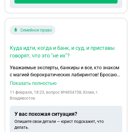
Семейное право
Куда идти, когда и банк, и суд, и приставы
говорят, что это "не их"?
Уважаемые эксперты, банкиры и все, кто знаком
с магией бюрократических лабиринтов! Бросаю
клич о помощи, ибо, кажется, мой банковский
Показать полностью
счет в ВТБ решил стать отшельником — его
11 февраля, 18:23
, вопрос №4854738, Юлия, г.
арестовал суд, и он ушел в глубокую медитацию,
Владивосток
несмотря на то, что все долги были погашены
почти ТРИ ГОДА НАЗАД. История моих мытарств
У вас похожая ситуация?
уже тянет на сериал с элементами абсурдной
Опишите свои детали — юрист подскажет, что
комедии и щепоткой отчаяния. Представьте себе:
делать.
вы честно закрываете все обязательства,