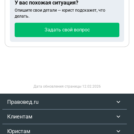
У вас похожая ситуация?
навязывают, а тебе в ответ — безразличный
Помогите пожалуйста нам А то мы запутались в
Опишите свои детали — юрист подскажет, что
взгляд и указание на дверь. Возвращение в банк
407 законе написано что не должны. А то что
делать.
ВТБ стало актом отчаяния. Сотрудница,
через год продали действует льгота? Спасибо
выслушав мою сагу, пообещала подать заявку на
Задать свой вопрос
«отсмотр ошибки в системе», взяла номер и
пообещала перезвонить. Я уехала в другой город
на учёбу, месяц жила в томительном ожидании.
Тишина. Звонок в службу поддержки раскрыл
новую граню абсурда: «От вас, как от клиента,
никаких заявок не поступало». Чувствуете этот
леденящий парадокс? Тебя словно стирают из
реальности, твоя проблема — призрак, о котором
Дата обновления страницы
12.02.2026
никто не помнит. Последняя ниточка —
микрофинансовая организация, связь с которой
Правовед.ru
лишь через бездонную пучину электронной
почты. Они обещали рассмотреть обращение за
Клиентам
10 дней. Я жду, но сердце сжимается от тревоги.
Потому что за этой бюрократической чехардой —
Юристам
моя ЖИЗНЬ. Арест счета — это не просто строчка