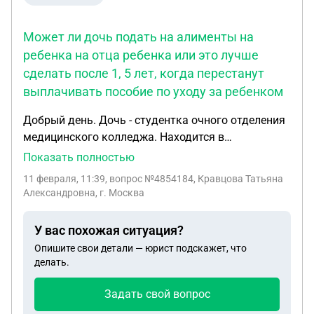
Может ли дочь подать на алименты на
ребенка на отца ребенка или это лучше
сделать после 1, 5 лет, когда перестанут
выплачивать пособие по уходу за ребенком
Добрый день. Дочь - студентка очного отделения
медицинского колледжа. Находится в
академическом отпуске. Родила ребенка. Отец
Показать полностью
ребенка настоял на установлении отцовства. Есть
11 февраля, 11:39
, вопрос №4854184, Кравцова Татьяна
Свидетельство об установлении отцовства. Брак
Александровна, г. Москва
не регистрировали. Вместе прожили 2 месяца,
стало понятно, что жить вместе не могут. Отец
У вас похожая ситуация?
ребенка нигде официально не работает. Иногда
Опишите свои детали — юрист подскажет, что
работает неофициально в пунктах выдачи WB
делать.
Материально не помогает. Пособие по уходу за
ребенком до 1,5 лет оформил дедушка ребенка.
Задать свой вопрос
Сумма хорошая. Может ли дочь подать на