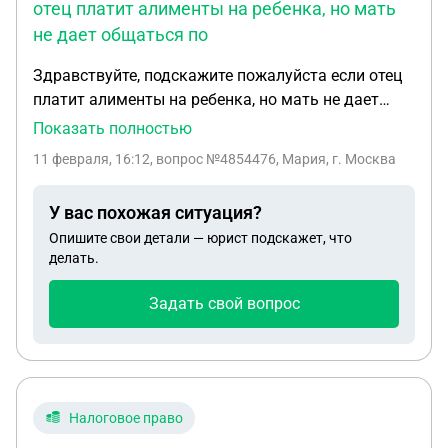
отец платит алименты на ребенка, но мать
не дает общаться по
Здравствуйте, подскажите пожалуйста если отец
платит алименты на ребенка, но мать не дает
общаться по телефону с ребенком 4 лет ,который
Показать полностью
не имеет ещё телефона .Суд может обязать мать
11 февраля, 16:12
, вопрос №4854476, Мария, г. Москва
,чтобы бы в договоренное время они
созванивались или это распространяется только
У вас похожая ситуация?
на личные встречи .Отец может общаться только
Опишите свои детали — юрист подскажет, что
по видео связи так как проживает в другом
делать.
городе.
Задать свой вопрос
Налоговое право