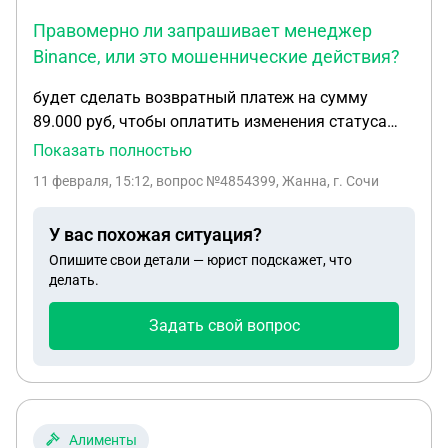
Правомерно ли запрашивает менеджер
Binance, или это мошеннические действия?
будет сделать возвратный платеж на сумму
89.000 руб, чтобы оплатить изменения статуса
аккаунта. Мы сделаем Вам мерчант и благодаря
Показать полностью
данной функции Вы сможете выводить все в
11 февраля, 15:12
, вопрос №4854399, Жанна, г. Сочи
автоматическом режиме.Правомерно ли
запрашивает менеджер Binance,или это
У вас похожая ситуация?
мошеннические действия?спасибо
Опишите свои детали — юрист подскажет, что
делать.
Задать свой вопрос
Алименты