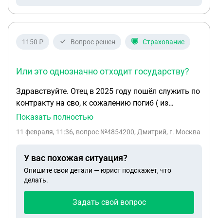
алименты на ребенка на отца ребенка или это
лучше сделать после 1,5 лет, когда перестанут
выплачивать пособие по уходу за ребенком.
Спасибо.
1150 ₽
Вопрос решен
Страхование
Или это однозначно отходит государству?
Здравствуйте. Отец в 2025 году пошёл служить по
контракту на сво, к сожалению погиб ( из
родственников отстались только сёстра и
Показать полностью
взрослые здоровые дети, т.е жены т детей на
11 февраля, 11:36
, вопрос №4854200, Дмитрий, г. Москва
иждивении нет. Можно ли через суд детям
добиться единовременной и страховой выплаты?
У вас похожая ситуация?
Или это однозначно отходит государству?
Опишите свои детали — юрист подскажет, что
делать.
Задать свой вопрос