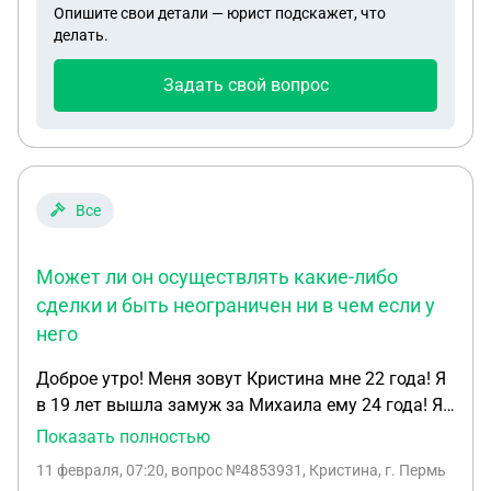
Опишите свои детали — юрист подскажет, что
представляли в пенсионный фонд г.Темрюка
делать.
Краснодарского края, в июле 2025 года стаж
составлял 38 лет 04 мес 22дня, а в январе 2026
Задать свой вопрос
года онПФ убрал 10 лет стажа с 1992 года по 2001
год и теперь стаж в справке пишут 28 лет 04
месяца 22дня. что нам делать? подавать в суд? и
нужно ли писать заявление на пенсию 15
февраля?
Все
Может ли он осуществлять какие-либо
сделки и быть неограничен ни в чем если у
него
Доброе утро! Меня зовут Кристина мне 22 года! Я
в 19 лет вышла замуж за Михаила ему 24 года! Я
работаю на производстве мороженого в Перми
Показать полностью
графиком работы 2/2, мой муж тоже работает
11 февраля, 07:20
, вопрос №4853931, Кристина, г. Пермь
графиком 2/2 но только я работаю по