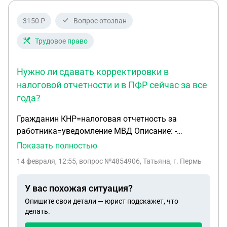
3150 ₽
Вопрос отозван
Трудовое право
Нужно ли сдавать корректировки в
налоговой отчетности и в ПФР сейчас за все
года?
Гражданин КНР=налоговая отчетность за
работника=уведомление МВД Описание: -
гражданин КНР, 1991 г.р. с октября 2018 г.
Показать полностью
работает директором ООО по сегодняшний день; -
14 февраля, 12:55
, вопрос №4854906, Татьяна, г. Пермь
ЗП начисляется ежемесячно и выплачивается на
карту; - у него был ВНЖ еще когда учился в
У вас похожая ситуация?
институте здесь в РФ и есть сейчас ВНЖ (с 2024 г.
Опишите свои детали — юрист подскажет, что
выдали - бессрочно); - ежегодно сдавал справки 2-
делать.
НДФЛ в МВД (в миграционную службу) - в конце