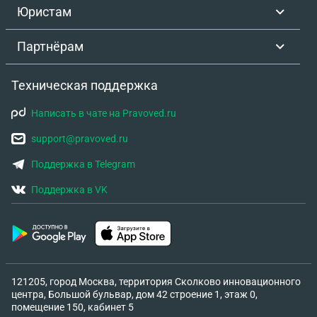
Миша трудоустроен неофициально, потому что у
Юристам
него нет военного билета, а официально без
военного билета трудоустройство официальное
Партнёрам
становится очень сложным без полного пакета
документов! Сегодня мы с ним работаем в ночь и
Техническая поддержка
после ночи 2 выходных у нас! Мы с ним купить
собственную квартиру, можем ли мы это сделать
Написать в чате на Pravoved.ru
вместе если у моего мужа нет военного билета, и
еще какие ограничения накладывает на него у
support@pravoved.ru
него при отсутствии военного билета?
Поддержка в Telegram
Поддержка в VK
121205, город Москва, территория Сколково инновационного
центра, Большой бульвар, дом 42 строение 1, этаж 0,
помещение 150, кабинет 5