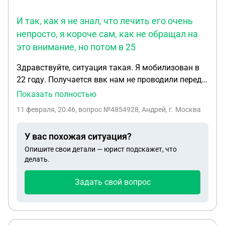
И так, как я не знал, что лечить его очень
непросто, я короче сам, как не обращал на
это внимание, но потом в 25
Здравствуйте, ситуация такая. Я мобилизован в
22 году. Получается ввк нам не проводили перед
тем, как отправить на территорию сво. Ну то, что
Показать полностью
в 23 году у меня короче вылез псориаз по всему
11 февраля, 20:46
, вопрос №4854928, Андрей, г. Москва
телу. И до сих пор. Короче, он. Я обращался уже
вот в 25 году к докторам уже ну, хотяя здесь ппд
У вас похожая ситуация?
по ранению военновративной комиссией. Ну, я все
Опишите свои детали — юрист подскажет, что
время говорил, я с 07.24 года здесь, я все время
делать.
говорил, что мне делать с псориазом, направьте к
врачу, но меня благополучно игнорили.
Задать свой вопрос
спрашивал у других местных врачей, они мне
говорили, что тебе такое заболевание сейчас на
него никто внимание не обращает. И так, как я не
знал, что лечить его очень непросто, я короче сам,