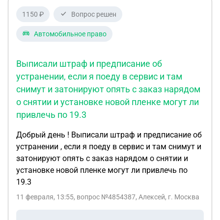
как не обращал на это внимание, но потом в 25
1150 ₽
Вопрос решен
году он высыпал по всему телу, и когда я взял его
лечить, я вот понял, что ну это будет во-первых,
Автомобильное право
накладно по деньгам. И во-вторых мне вот
гражданский врач объяснил, что это должно
Выписали штраф и предписание об
указано быть в твоих военных документах.
устранении, если я поеду в сервис и там
короче, в твоей книжке, что ну там получено хотя
снимут и затонируют опять с заказ нарядом
бы для того, чтобы иметь льготы, вот
о снятии и установке новой пленке могут ли
привлечения в дальнейшем оно получено, там я
привлечь по 19.3
на ввк вот говорил врачам. Они зафиксировали
этот момент, ну после того короче, как только
Добрый день ! Выписали штраф и предписание об
начинал настаивать на чем либо, начинались
устранении , если я поеду в сервис и там снимут и
проблемы у меня разные уроды там всякие. Ну и
затонируют опять с заказ нарядом о снятии и
суть короче в итоге мне вв-вк не указали, и я
установке новой пленке могут ли привлечь по
теперь так понимаю, вообще они отталкиваются
19.3
от того, как командир справку выпишет о
11 февраля, 13:55
, вопрос №4854387, Алексей, г. Москва
ранении, заболевании об обстоятельствах точнее.
И в связи с этим-то вот вопрос: как мне сделать