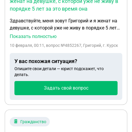
женат на девушке, с которой уже не живу в
приговора присутствуют. Спасибо!
порядке 5 лет за это время она
Здравствуйте, меня зовут Григорий и я женат на
девушке, с которой уже не живу в порядке 5 лет
за это время она родила 2 детей от другого, и он
Показать полностью
ушел на сво, и в данный момент даже не на связи,
10 февраля, 00:11
, вопрос №4852267, Григорий, г. Курск
как оформить отцовство на него!?
У вас похожая ситуация?
Опишите свои детали — юрист подскажет, что
делать.
Задать свой вопрос
Гражданство