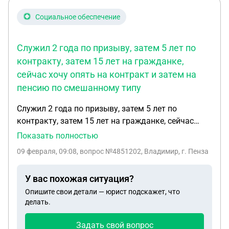
Социальное обеспечение
Служил 2 года по призыву, затем 5 лет по
контракту, затем 15 лет на гражданке,
сейчас хочу опять на контракт и затем на
пенсию по смешанному типу
Служил 2 года по призыву, затем 5 лет по
контракту, затем 15 лет на гражданке, сейчас
хочу опять на контракт и затем на пенсию по
Показать полностью
смешанному типу. В законе написано... имеющие
09 февраля, 09:08
, вопрос №4851202, Владимир, г. Пенза
общий трудовой стаж 25 календарных лет и
более, из которых не менее 12 лет шести месяцев
У вас похожая ситуация?
составляет военная служба. Согласно ст. 10 ФЗ О
Опишите свои детали — юрист подскажет, что
статусе военнослужащих, моя служба по
делать.
контракту засчитывается как день за день, т.е. 5
лет, а по призыву день за два, т.е. 4 года, итого
Задать свой вопрос