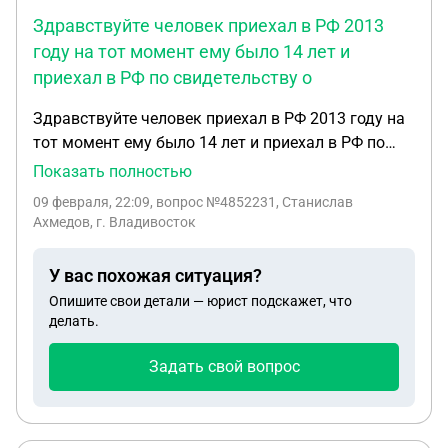
Здравствуйте человек приехал в РФ 2013
году на тот момент ему было 14 лет и
приехал в РФ по свидетельству о
Здравствуйте человек приехал в РФ 2013 году на
тот момент ему было 14 лет и приехал в РФ по
свидетельству о рождении Украины сейчас он
Показать полностью
живёт в РФ уже 13 лет и до сих пор ему не
09 февраля, 22:09
, вопрос №4852231, Станислав
сделали паспорт РФ он попал в места лешения
Ахмедов, г. Владивосток
свободы хочет подписать контракт на СВО для
получения гражданства РФ возможно?
У вас похожая ситуация?
Опишите свои детали — юрист подскажет, что
делать.
Задать свой вопрос