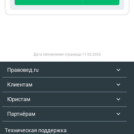
суммарно 9 лет. Итого мне нужно дослужить еще
12,5-9=3,5 года, тогда и 25 календарных лет
общего трудового стажа набегает (2+5+15+3) и
12,5 лет воинской службы. Я все правильно
считаю?
Дата обновления страницы
11.02.2026
Правовед.ru
Клиентам
Юристам
Партнёрам
Техническая поддержка