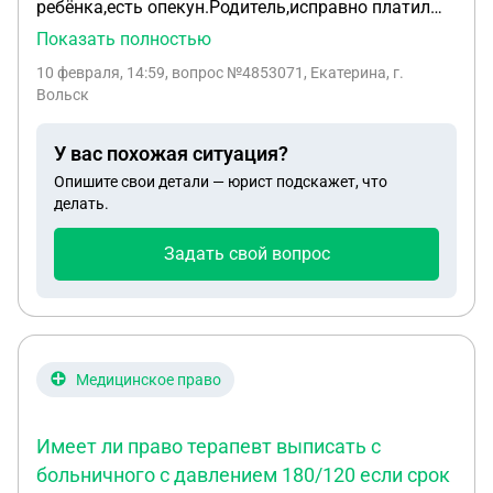
ребёнка,есть опекун.Родитель,исправно платил
алименты,70% от зп.Так как был долг.В
Показать полностью
итоге,долг не погашался вовсе.Сумма
10 февраля, 14:59
, вопрос №4853071, Екатерина, г.
долга,составляет,380 т.р.Вопрос такой.Имеет ли
Вольск
право опекун,подать заявление,на погашение
долга,в свою пользу?
У вас похожая ситуация?
Опишите свои детали — юрист подскажет, что
делать.
Задать свой вопрос
Медицинское право
Имеет ли право терапевт выписать с
больничного с давлением 180/120 если срок