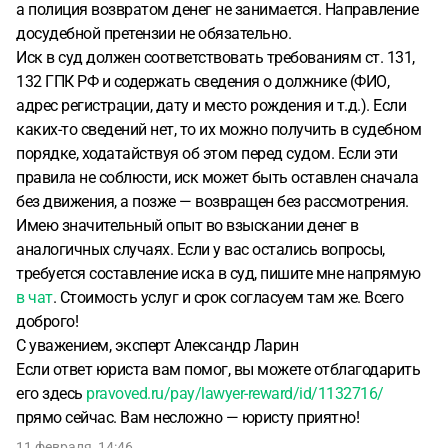
а полиция возвратом денег не занимается. Направление
досудебной претензии не обязательно.
Иск в суд должен соответствовать требованиям ст. 131,
132 ГПК РФ и содержать сведения о должнике (ФИО,
адрес регистрации, дату и место рождения и т.д.). Если
каких-то сведений нет, то их можно получить в судебном
порядке, ходатайствуя об этом перед судом. Если эти
правила не соблюсти, иск может быть оставлен сначала
без движения, а позже — возвращен без рассмотрения.
Имею значительный опыт во взыскании денег в
аналогичных случаях. Если у вас остались вопросы,
требуется составление иска в суд, пишите мне напрямую
в чат
. Стоимость услуг и срок согласуем там же. Всего
доброго!
С уважением, эксперт Александр Ларин
Если ответ юриста вам помог, вы можете отблагодарить
его здесь
pravoved.ru/pay/lawyer-reward/id/1132716/
прямо сейчас. Вам несложно — юристу приятно!
11 февраля, 14:46