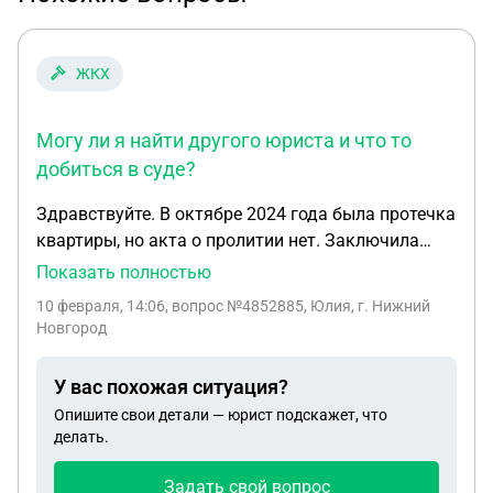
ЖКХ
Могу ли я найти другого юриста и что то
добиться в суде?
Здравствуйте. В октябре 2024 года была протечка
квартиры, но акта о пролитии нет. Заключила
договор с юристом, но пока никаких действий от
Показать полностью
него не вижу. Могу ли я найти другого юриста и
10 февраля, 14:06
, вопрос №4852885, Юлия, г. Нижний
что то добиться в суде?
Новгород
У вас похожая ситуация?
Опишите свои детали — юрист подскажет, что
делать.
Задать свой вопрос