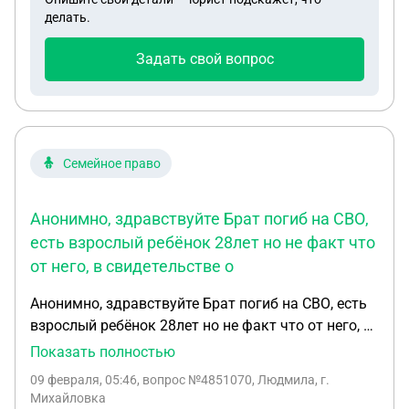
как нам быть, если мы не являемся членами ДНТ,
делать.
а только на территории его располагаемся. Какие
у нас права?
Задать свой вопрос
Семейное право
Анонимно, здравствуйте Брат погиб на СВО,
есть взрослый ребёнок 28лет но не факт что
от него, в свидетельстве о
Анонимно, здравствуйте Брат погиб на СВО, есть
взрослый ребёнок 28лет но не факт что от него, в
свидетельстве о рождении отцом записан другой
Показать полностью
человек с рождения, может ли ребёнок поменять
09 февраля, 05:46
, вопрос №4851070, Людмила, г.
запись об отцовстве и претендовать на выплаты
Михайловка