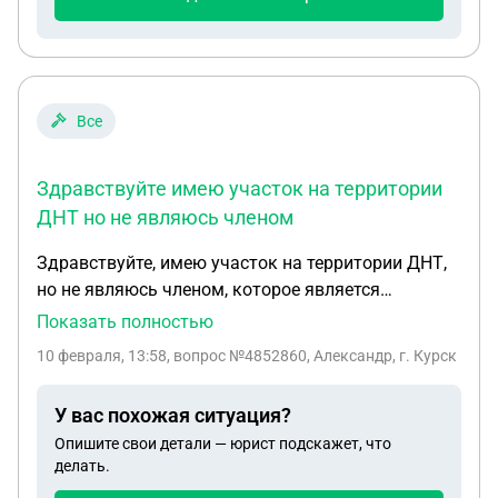
Все
Здравствуйте имею участок на территории
ДНТ но не являюсь членом
Здравствуйте, имею участок на территории ДНТ,
но не являюсь членом, которое является
недействующим, никто не знает председателя,
Показать полностью
членов ДНТ. У ДНТ нет собственности кроме
10 февраля, 13:58
, вопрос №4852860, Александр, г. Курск
земель общего пользования, денег на счетах нет,
счета заблокированы. Есть долги за взносы и
У вас похожая ситуация?
перед спецавтобазой по уборке мусора. Адрес
Опишите свои детали — юрист подскажет, что
регистрации недостоверный, телефоны не
делать.
отвечают. Вступить в днт не представляется