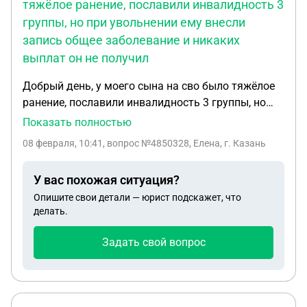
тяжёлое ранение, пославили инвалидность 3
группы, но при увольнении ему внесли
запись общее заболевание и никаких
выплат он не получил
Добрый день, у моего сына на сво было тяжёлое
ранение, пославили инвалидность 3 группы, но
при увольнении ему внесли запись общее
Показать полностью
заболевание и никаких выплат он не получил.
08 февраля, 10:41
, вопрос №4850328, Елена, г. Казань
Документы ещё не пришли в военкомат из части.
Подскажи пожалуйста, что нужно сделать, чтобы
У вас похожая ситуация?
получить все положенные выплаты
Опишите свои детали — юрист подскажет, что
делать.
Задать свой вопрос