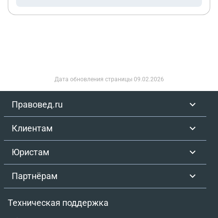
когда смогу приехать, гаи могут за это забрать
права у меня, ответьте пожалуйста, спасибо
Дата обновления страницы
09.02.2026
Правовед.ru
Клиентам
Юристам
Партнёрам
Техническая поддержка