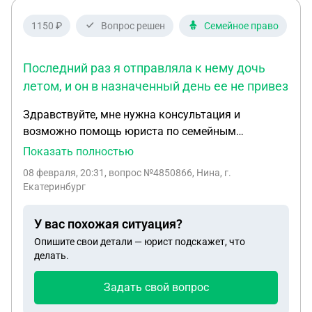
1150 ₽
Вопрос решен
Семейное право
Последний раз я отправляла к нему дочь
летом, и он в назначенный день ее не привез
Здравствуйте, мне нужна консультация и
возможно помощь юриста по семейным
вопросам. С бывшим мужем в разводе почти
Показать полностью
восемь лет. Есть общая несовершеннолетняя
08 февраля, 20:31
, вопрос №4850866, Нина, г.
дочь, 12 лет. На протяжении всех этих лет
Екатеринбург
отношения нормальные с бывшим мужем
сохранить не удалось. Он проживает с нами не в
У вас похожая ситуация?
одном городе. Но я ему позволяла забирать
Опишите свои детали — юрист подскажет, что
периодически дочь. Иногда он сам приезжал с
делать.
ней пообщаться минут на 20-30 возле нашего
подьезда. Но за эти годы он все больше и больше
Задать свой вопрос
стал пить и скатился окончательно в алкоголизм.