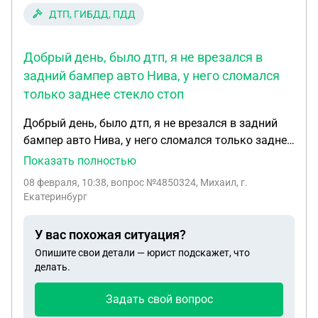
ДТП, ГИБДД, ПДД
Добрый день, было дтп, я не врезался в
задний бампер авто Нива, у него сломался
только заднее стекло стоп
Добрый день, было дтп, я не врезался в задний
бампер авто Нива, у него сломался только заднее
стекло стоп сигнала, я предложил ему 3000 без
Показать полностью
оформления он сказал 20000, мы приехали в ГАИ
08 февраля, 10:38
, вопрос №4850324, Михаил, г.
и я сказал что он виновник, на три дня отложили
Екатеринбург
для просмотра камер, я я за это время починил
свой авто бампер капот крыло фару, и сейчас на
У вас похожая ситуация?
зло второму автовладельцу не еду в ГАИ, мне
Опишите свои детали — юрист подскажет, что
позвонили из ГАИ и сказали что я обязан явиться
делать.
в противном случае они составят какой-то
протокол за несоблюдения гражданского права и
Задать свой вопрос
заберут у меня права, я им сказал что не знаю