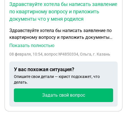
Здравствуйте хотела бы написать заявление
по квартирному вопросу и приложить
документы что у меня родился
Здравствуйте хотела бы написать заявление по
квартирному вопросу и приложить документы
что у меня родился ребенок ,но отец ребенка
Показать полностью
записал на себя и он на сво и мы не расписаны
08 февраля, 10:54
, вопрос №4850334, Ольга, г. Казань
как бы правильно его написать помогите
пожалуйста! Я сирота и стою на получении желья
У вас похожая ситуация?
Опишите свои детали — юрист подскажет, что
делать.
Задать свой вопрос