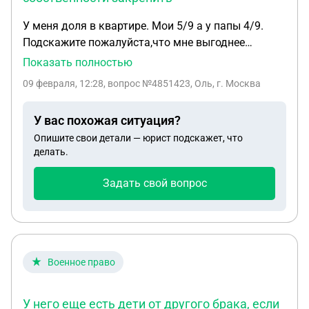
установленной в Санкт-Петербурге. Подскажи,
У меня доля в квартире. Мои 5/9 а у папы 4/9.
насколько правомерен данный отказ и что тогда
Подскажите пожалуйста,что мне выгоднее
является независящей от меня причиной наличия
сделать с долей. У папы будут наследники. Его
Показать полностью
дохода ниже прожиточного минимума?
жена и сестра от первого его брака ( она
09 февраля, 12:28
, вопрос №4851423, Оль, г. Москва
инвалид). Что мне то делать можно с этой долей.
На данный момент там долги. Вопрос. Если я
У вас похожая ситуация?
пропишу детей. Что будет смогу ли я как то за
Опишите свои детали — юрист подскажет, что
собой право собственности закрепить..я боюсь
делать.
что потом их прописать будет нельзя. И что
тогда? Любой собственник будет качать права.
Задать свой вопрос
Военное право
У него еще есть дети от другого брака, если