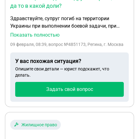
да то в какой доли?
Здравствуйте, супруг погиб на территории
Украины при выполнении боевой задачи, при
заключении контракта ему выплатили почти два
Показать полностью
миллиона имеет ли право наш общий ребенок на
09 февраля, 08:39
, вопрос №4851173, Регина, г. Москва
долю от этой суммы? У него еще есть дети от
другого брака, если да то в какой доли? Карточка,
У вас похожая ситуация?
на которую пришла сумма находится у тети,
Опишите свои детали — юрист подскажет, что
которая считает что детям она ничего не должна
делать.
Задать свой вопрос
Жилищное право