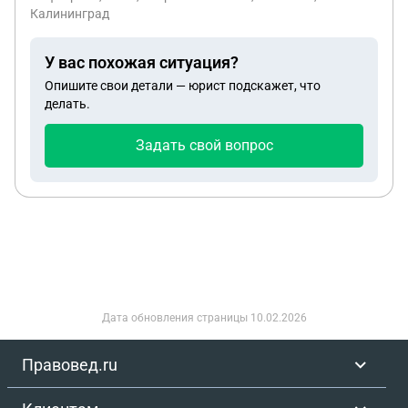
нему полного перечня всех необходимых
Калининград
документов можно оформить произвольно?
У вас похожая ситуация?
Опишите свои детали — юрист подскажет, что
делать.
Задать свой вопрос
Дата обновления страницы
10.02.2026
Правовед.ru