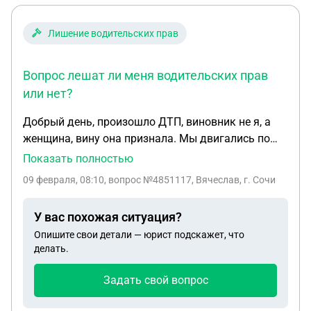
Лишение водительских прав
Вопрос лешат ли меня водительских прав
или нет?
Добрый день, произошло ДТП, виновник не я, а
женщина, вину она признала. Мы двигались по
двухполосной дороги в одном направлении.
Показать полностью
Машину женщины занесло из-за плохой
09 февраля, 08:10
, вопрос №4851117, Вячеслав, г. Сочи
погоды(мокрый снег) Она зацепила мой
автомобиль и вылетели на встречную полосу
У вас похожая ситуация?
движения. Вопрос лешат ли меня водительских
Опишите свои детали — юрист подскажет, что
прав или нет?
делать.
Задать свой вопрос