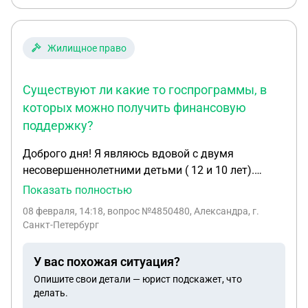
Жилищное право
Существуют ли какие то госпрограммы, в
которых можно получить финансовую
поддержку?
Доброго дня! Я являюсь вдовой с двумя
несовершеннолетними детьми ( 12 и 10 лет).
Трудоустроена ( учитель), пенсию от государства
Показать полностью
получаю. В моей и детей есть собственность (
08 февраля, 14:18
, вопрос №4850480, Александра, г.
квартира), разделенная на доли. К сожалению,
Санкт-Петербург
проживать с детьми там не можем тк необходимо
закончить косметический ремонт. Квартира была
У вас похожая ситуация?
куплена в старом фонде и потребовала
Опишите свои детали — юрист подскажет, что
изначальных капитальных вложений. Чтоб
делать.
закончить ремонт и обустроить мебелью