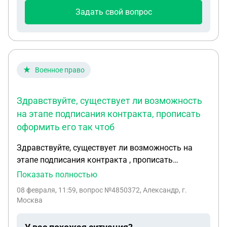
квартиру мне необходимо 2 млн. рублей.
Задать свой вопрос
Существуют ли программы от государства для
родителей -одиночек, чтоб снижить процент по
выплатам , если брать кредит у банка? Какой
кредит лучше брать? Существуют ли какие то
госпрограммы, в которых можно получить
Военное право
финансовую поддержку? Мне 42 года. Спасибо
Здравствуйте, существует ли возможность
на этапе подписания контракта, прописать
оформить его так чтоб
Здравствуйте, существует ли возможность на
этапе подписания контракта , прописать
оформить его так чтоб исключить вероятность
Показать полностью
принуждения перенаправления в штурмовые
08 февраля, 11:59
, вопрос №4850372, Александр, г.
отряды и принуждения продления контракта
Москва
сверх срока оговоренного в контракте?