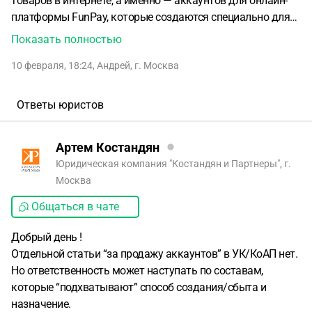
товаров в интернете, а именно — аккаунтов для онлайн-
платформы FunPay, которые создаются специально для
коммерческого использования (новые, без истории, без
Показать полностью
привязки к реальному физическому лицу). Продажа
10 февраля, 18:24
,
Андрей
,
г. Москва
предполагается через сторонние торговые площадки.
Меня интересует:
• существует ли в РФ прямая уголовная
или административная ответственность за создание и
Ответы юристов
продажу таких аккаунтов как цифрового товара;
• может
ли продавец нести ответственность за действия
Артем Костандян
покупателя, если аккаунт в дальнейшем будет
Юридическая компания "Костандян и Партнеры", г.
использован для мошенничества без ведома продавца;
•
Москва
какие нормы закона и статьи потенциально применимы в
подобных ситуациях;
• какие факторы (объёмы,
Общаться в чате
системность, осведомлённость, формулировки) могут
повышать или снижать юридические риски.
Добрый день !
Отдельной статьи “за продажу аккаунтов” в УК/КоАП нет.
Но ответственность может наступать по составам,
которые “подхватывают” способ создания/сбыта и
назначение.