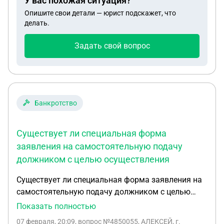
У вас похожая ситуация?
Опишите свои детали — юрист подскажет, что
делать.
Задать свой вопрос
Банкротство
Существует ли специальная форма
заявления на самостоятельную подачу
должником с целью осуществления
Существует ли специальная форма заявления на
самостоятельную подачу должником с целью
осуществления процедуры банкротства через
Показать полностью
Арбитражный Суд или заявление с приложением к
07 февраля, 20:09
, вопрос №4850055, АЛЕКСЕЙ, г.