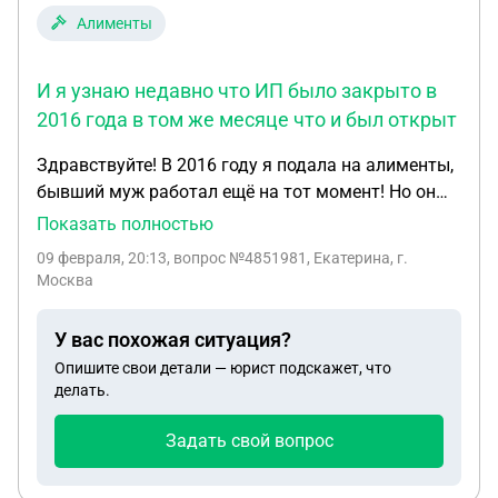
Алименты
И я узнаю недавно что ИП было закрыто в
2016 года в том же месяце что и был открыт
Здравствуйте! В 2016 году я подала на алименты,
бывший муж работал ещё на тот момент! Но он
уволился в октябре 2016 года! С того момента
Показать полностью
алименты не приходят уже около 10 лет! И я
09 февраля, 20:13
, вопрос №4851981, Екатерина, г.
узнаю недавно что ИП было закрыто в 2016 года
Москва
в том же месяце что и был открыт! Меня не
оповестили об этом приставы! Я подаю сейчас на
У вас похожая ситуация?
возобновление ИЛ, а мне приходит отказ от
Опишите свои детали — юрист подскажет, что
приставов! Я ездила к ним 4 года подряд за
делать.
справками, они тоже ничего не говорили мне об
ИЛ! И долг по алиментам (0) стоит! Что мне
Задать свой вопрос
делать лучше, опять писать на возобновление
исполнительного производства или подать в суд?