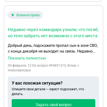
Судом 2016 года был вынесенно постановление
об алиментах!
Военное право
Недавно через командира узнали, что погиб,
но тело забрать нет возможно с этого места
Добрый день, подскажите пропал сын в зоне СВО,
с конца декабря не выходит на связь. Недавно
через командира узнали, что погиб , но тело
Показать полностью
забрать нет возможно с этого места. так как идет
09 февраля, 12:54
, вопрос №4851375, Юлия, г.
война. Его жена уже собирает документы на
Новопавловск
выплату по без вести пропавшему, что ей
полагается и если она говорит, гроб забирайте
У вас похожая ситуация?
себе, я его хоронить не буду, они давно жили
Опишите свои детали — юрист подскажет, что
плохо и не успели развестись, можно ли подать в
делать.
суд, чтобы ее лишить. И почему мать не
сообщают о пропажи, ни военкомат ничего не
Задать свой вопрос