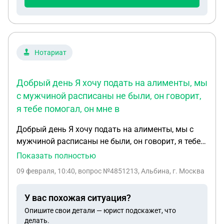
говорит матери
Нотариат
Добрый день Я хочу подать на алименты, мы
с мужчиной расписаны не были, он говорит,
я тебе помогал, он мне в
Добрый день Я хочу подать на алименты, мы с
мужчиной расписаны не были, он говорит, я тебе
помогал, он мне в сентябре и в октябре давал по
Показать полностью
10т₽ А в декабре и январь покупал немного
09 февраля, 10:40
, вопрос №4851213, Альбина, г. Москва
вещей ребенку, так вот, он сказал, что если я
подам , говорит, что я детские получать вообще
У вас похожая ситуация?
не буду, и если у него официальная зп будет 10 то
Опишите свои детали — юрист подскажет, что
я ничего от него не получу, ну и если он платить не
делать.