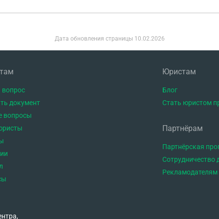
Дата обновления страницы
10.02.2026
нтам
Юристам
 вопрос
Блог
ть документ
Стать юристом п
е вопросы
Партнёрам
юристы
ы
Партнёрская пр
тии
Сотрудничество 
л
Рекламодателям
сы
ентра,