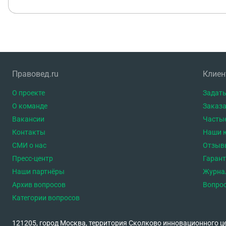
Правовед.ru
Клие
О проекте
Задать
О команде
Заказа
Вакансии
Часты
Контакты
Наши 
СМИ о нас
Отзыв
Пресс-центр
Гаран
Наши партнёры
Журна
Архив вопросов
Вопро
Категории вопросов
121205, город Москва, территория Сколково инновационного ц