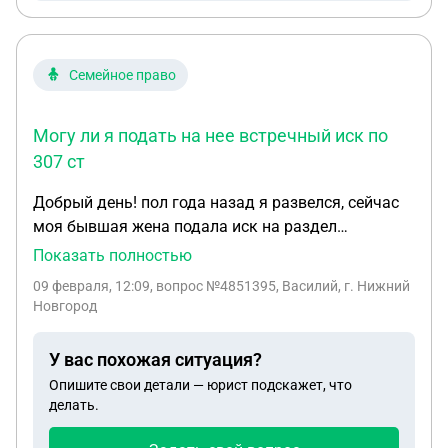
Семейное право
Могу ли я подать на нее встречный иск по
307 ст
Добрый день! пол года назад я развелся, сейчас
моя бывшая жена подала иск на раздел
совместно нажитого имущества (такого не
Показать полностью
имеется) она предоставила в суд расписки якобы
09 февраля, 12:09
, вопрос №4851395, Василий, г. Нижний
она заняла у матери деньги в долг, я об этом
Новгород
ничего не знал и думаю что расписка написана
задним числом и на самом деле никаких денег не
У вас похожая ситуация?
было. Могу ли я подать на нее встречный иск по
Опишите свои детали — юрист подскажет, что
307 ст. УКРФ?
делать.