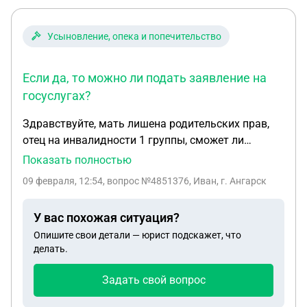
Усыновление, опека и попечительство
Если да, то можно ли подать заявление на
госуслугах?
Здравствуйте, мать лишена родительских прав,
отец на инвалидности 1 группы, сможет ли
ребёнок получать какие нибудь выплаты пока
Показать полностью
отец на инвалидности. Если да, то можно ли
09 февраля, 12:54
, вопрос №4851376, Иван, г. Ангарск
подать заявление на госуслугах?
У вас похожая ситуация?
Опишите свои детали — юрист подскажет, что
делать.
Задать свой вопрос