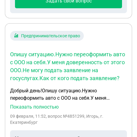
Задать свой вопрос
Предпринимательское право
Опишу ситуацию.Нужно переоформить авто
с ООО на себя.У меня доверенность от этого
ООО.Не могу подать заявление на
госуслугах.Как от кого подать заявление?
Добрый день!Опишу ситуацию.Нужно
переоформить авто с ООО на себя.У меня
доверенность от этого ООО.Не могу подать
Показать полностью
заявление на госуслугах .Как от кого подать
09 февраля, 11:52
, вопрос №4851299, Игорь, г.
заявление?Авто было в лизинге, он
Екатеринбург
выплачен.Перепробовал все варианты ,все не то.