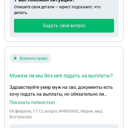
Опишите свои детали — юрист подскажет, что
делать.
Задать свой вопрос
Военное право
Можем ли мы без неë подать на выплаты?
Здравствуйте умер муж на сво, документы есть
хочу подать на выплаты, но обязательно ли
присуттвие матери или ее заявление если она
Показать полностью
отказывается от всего, дети есть дочка
08 февраля, 17:12
, вопрос №4850692, Мария, мкр.
совершенолетния. Можем ли мы без неë подать
Востряково
на выплаты?