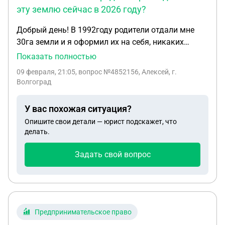
эту землю сейчас в 2026 году?
Добрый день! В 1992году родители отдали мне
30га земли и я оформил их на себя, никаких
договоров не было, все словесно! Отца уже нет,а
Показать полностью
мать жива еще! Может ли кто то из родных
09 февраля, 21:05
, вопрос №4852156, Алексей, г.
претендовать на эту землю сейчас в 2026 году?
Волгоград
У вас похожая ситуация?
Опишите свои детали — юрист подскажет, что
делать.
Задать свой вопрос
Предпринимательское право