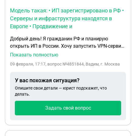
Модель такая: • ИП зарегистрировано в РФ •
Серверы и инфраструктура находятся в
Европе • Продвижение и
Добрый день! Я гражданин РФ и планирую
открыть ИП в России. Хочу запустить VPN-сервис,
который будет работать исключительно на
Показать полностью
английском языке и для иностранных
09 февраля, 17:17
, вопрос №4851844, Вадим, г. Москва
пользователей. Модель такая: • ИП
зарегистрировано в РФ • Серверы и
У вас похожая ситуация?
инфраструктура находятся в Европе •
Опишите свои детали — юрист подскажет, что
Продвижение и реклама ведутся только на
делать.
зарубежные рынки на английском языке (не в РФ)
• Российские пользователи не являются целевой
Задать свой вопрос
аудиторией (сервис будет полностью на
английском языке, доступ с российских IP будет
ограничен) • Оплата будет приниматься от
иностранных клиентов по подписке на мой