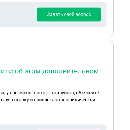
рнуть сумму договора? Основная проблема в
тежам.
Задать свой вопрос
мили об этом дополнительном
а, у нас очень плохо ,Пожалуйста, объясните
ентную ставку и привлекают к юридической
сумму по кредиту, но нас не уведомили об этом