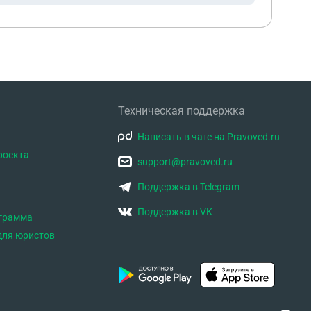
Техническая поддержка
Написать в чате на Pravoved.ru
роекта
support@pravoved.ru
Поддержка в Telegram
Поддержка в VK
ограмма
для юристов