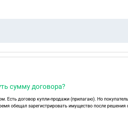
ть сумму договора?
 время обещал зарегистрировать имущество после решения
регистрация могла бы помешать). Потом контакты потеряли
к. перерегистрации не было) и коммунальные платежи плат
купли-продажи. Как поступить в данной ситуации? Есть ли