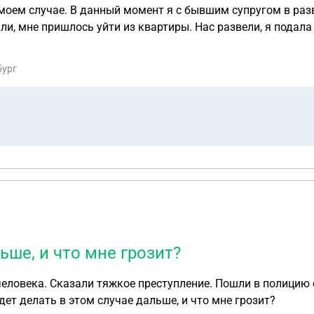
моем случае. В данный момент я с бывшим супругом в разво
ли, мне пришлось уйти из квартиры. Нас развели, я подал
яется основным заемщиком и только он знает счет ,куда на
ась в банк,что бы нам разделили счета. Но банк отказал.
бург
ление в полицию о том,что я перевела целевые деньги на 
ложении и в случае чего ,может так же с этого счета деньг
долг уже около 50 т.р. и дальше продолжает расти. Что м
ьше, и что мне грозит?
человека. Сказали тяжкое преступление. Пошли в полицию 
удет делать в этом случае дальше, и что мне грозит?