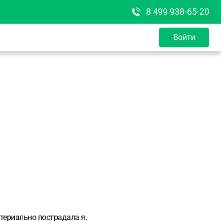
8 499 938-65-20
Войти
териально пострадала я.