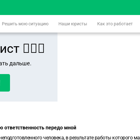
Решить мою ситуацию
Наши юристы
Как это работает
 👨🏻‍⚖️
ать дальше.
!
ую ответственность передо мной
еподготовленного человека, в результате работы которого ма