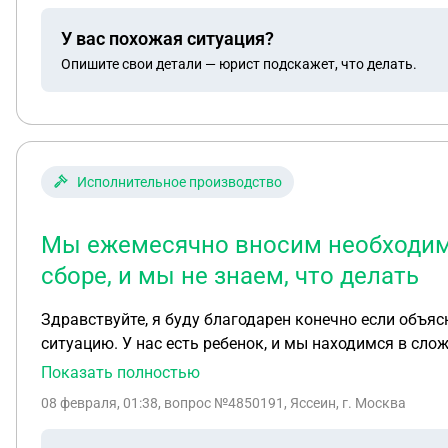
договора, т.к. покупатель уклоняется от пункта об 
У вас похожая ситуация?
том, что никаких актуальных контактов нет. Мама, 
Опишите свои детали — юрист подскажет, что делать.
Исполнительное производство
Мы ежемесячно вносим необходиму
сборе, и мы не знаем, что делать
Здравствуйте, я буду благодарен конечно если объяс
ситуацию. У нас есть ребенок, и мы находимся в с
ответственности. Мы не знаем, откуда и когда было
Показать полностью
дополнительном сборе, и мы не знаем, что делать.
08 февраля, 01:38
, вопрос №4850191, Яссеин, г. Москва