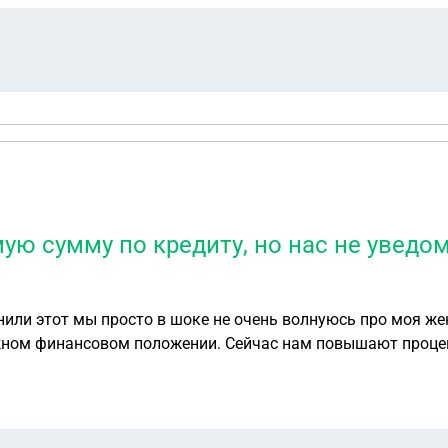
обязательной регистрации? Должны ли мы в этом случае ве
как продавец продолжает нести издержки по налогам и пла
ю сумму по кредиту, но нас не уведо
нили этот мы просто в шоке не очень волнуюсь про моя жен
ложном финансовом положении. Сейчас нам повышают проц
 принято это решение. Мы ежемесячно вносим необходимую 