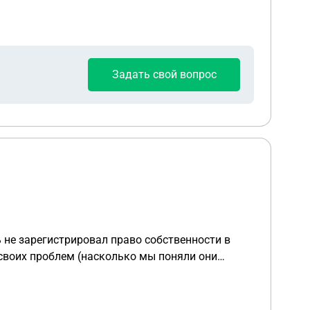
Задать свой вопрос
 своих проблем (насколько мы поняли они
сь, и на связь покупатель не выходит. Все это
ит продавец. Стоимость самого договора
 возможность одностороннего расторжения