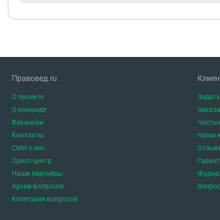
Правовед.ru
Клие
О проекте
Задать
О команде
Заказа
Вакансии
Часты
Контакты
Наши 
СМИ о нас
Отзыв
Пресс-центр
Гаран
Наши партнёры
Журна
Архив вопросов
Вопро
Категории вопросов