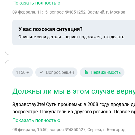
Показать полностью
09 февраля, 11:15
, вопрос №4851252, Василий, г. Москва
У вас похожая ситуация?
Опишите свои детали — юрист подскажет, что делать.
1150 ₽
Вопрос решен
Недвижимость
Должны ли мы в этом случае верну
Здравствуйте! Суть проблемы: в 2008 году продали дом. Есть договор купли-продажи (прилагаю). Но покупатель не зарегистрировал право собственности в
росреестре. Покупатель из другого региона. Первое
стояли в очереди на улучшение жилищных условий, и 
Показать полностью
время с 2008 года по текущий момент все налоги (т.
08 февраля, 15:50
, вопрос №4850627, Сергей, г. Белгород
покупатель, естественно, выплатил при заключении 