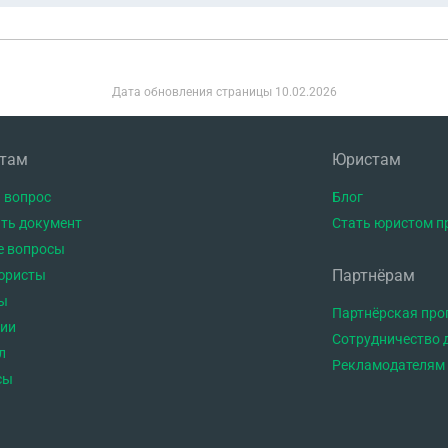
Дата обновления страницы
10.02.2026
нтам
Юристам
 вопрос
Блог
ть документ
Стать юристом п
е вопросы
Партнёрам
юристы
ы
Партнёрская пр
тии
Сотрудничество 
л
Рекламодателям
сы