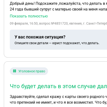
Добрый день! Подскажите ,пожалуйста, что делать в 
24 года бывший супруг с матерью своей на меня напа
ежемесячно половину стоимости ипотеки ,т.к. он явл
Показать полностью
переводила по СБП на этот банк. Официально обращал
09 февраля, 16:50
, вопрос №4851720, евгения, г. Санкт-Петер
месяца. В январе 31 го числа я перевела как обычно половину , но случайно узнала,что бывший супруг не перевел на ипотечный счет ни мою половину и не внес
свою.Пошли просрочки по платежам. Я написала заяв
У вас похожая ситуация?
на ипотечнный счет, только он видит его в своем при
Опишите свои детали — юрист подскажет, что делать.
не лишиться квартиры?Он мне говорит,что я буду оплачивать все, он ничего платить не будет больше и вопросы банка будут ко мне. Так же он не платит за жкх,
Уголовное право
Что будет делать в этом случае дал
Здравствуйте, сделал кражу с карты своего родного 
что претензий не имеет, и что я все возместил. Что б