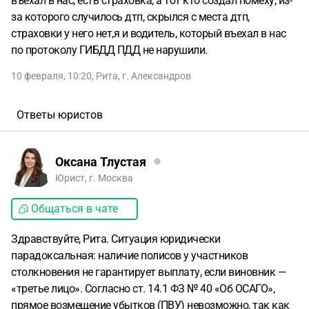
въехал в нас, есть страховка, а тот кто создал помеху, из-
за которого случилось дтп, скрылся с места дтп,
страховки у него нет,я и водитель, который въехал в нас
по протоколу ГИБДД ПДД не нарушили.
10 февраля, 10:20
,
Рита
,
г. Александров
Ответы юристов
Оксана Тлустая
Юрист, г. Москва
Общаться в чате
Здравствуйте, Рита. Ситуация юридически
парадоксальная: наличие полисов у участников
столкновения не гарантирует выплату, если виновник —
«третье лицо». Согласно ст. 14.1 ФЗ № 40 «Об ОСАГО»,
прямое возмещение убытков (ПВУ) невозможно, так как