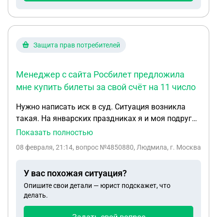
Защита прав потребителей
Менеджер с сайта Росбилет предложила
мне купить билеты за свой счёт на 11 число
Нужно написать иск в суд. Ситуация возникла
такая. На январских праздниках я и моя подруга
были в Краснодаре. Купили два билета на автобус
Показать полностью
на сайте Росбилет. Деньги списали у меня сразу.
08 февраля, 21:14
, вопрос №4850880, Людмила, г. Москва
По данным расследования банка они были так же
сразу зачислены контрагенту. Но уехать мы не
У вас похожая ситуация?
смогли. 8 числа я обнаружила, что билеты
Опишите свои детали — юрист подскажет, что
отсутствуют в личном кабинете. Я звонила в
делать.
службу поддержки, разговаривала с ней минимум
два часа. Менеджер сказала, что это не её