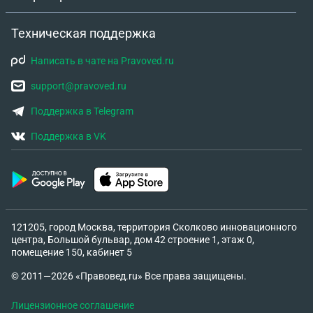
Платить она не собирается не за что, это тянется
уже 3 год. Может как-то ускорить процесс, что бы
Техническая поддержка
у неё забрали уже долю приставы и я уже
выкупила бы у них. Я ей предложила заплатить за
Написать в чате на Pravoved.ru
неё долг, чтобы сняли запрет и оставшиеся
деньги отдать ей, а она считает что она вообще не
support@pravoved.ru
должна никому ничего, так всё и тянется.
Поддержка в Telegram
Помогите мне пожалуйста, прощу, я уже не знаю
что делать.
Поддержка в VK
121205, город Москва, территория Сколково инновационного
центра, Большой бульвар, дом 42 строение 1, этаж 0,
помещение 150, кабинет 5
© 2011—2026 «Правовед.ru» Все права защищены.
Лицензионное соглашение