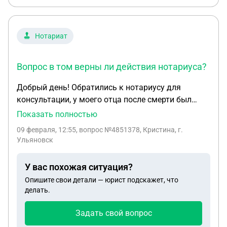
Нотариат
Вопрос в том верны ли действия нотариуса?
Добрый день! Обратились к нотариусу для
консультации, у моего отца после смерти был
только кредит, который был застрахован, мы
Показать полностью
сообщили что имущества никакого нет. И не
09 февраля, 12:55
, вопрос №4851378, Кристина, г.
хотели бы вступать в права наследства, нам
Ульяновск
сообщили что лучше вступить и получить
выплату по страховке, моя мать вступила в
У вас похожая ситуация?
наследство, я дочь не стала ни вступать ни
Опишите свои детали — юрист подскажет, что
писать отказ от наследства, сейчас прошло
делать.
полгода и нотариус сообщает, что я должна
прийти к ней и написать какое то заявление. Но
Задать свой вопрос
отказаться уже нельзя. Вопрос в том верны ли