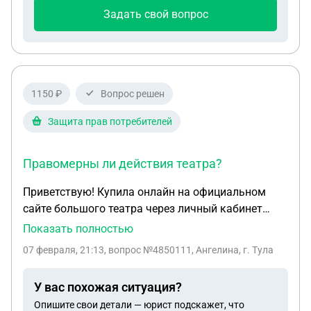
Задать свой вопрос
1150 ₽
Вопрос решен
Защита прав потребителей
Правомерны ли действия театра?
Приветствую! Купила онлайн на официальном
сайте большого театра через личный кабинет
билеты на спектакль себе и сестре. Все
Показать полностью
оформлено через личный кабинет на мое имя,
07 февраля, 21:13
, вопрос №4850111, Ангелина, г. Тула
использовались мои паспортные данные.
Платила со своей карты. Я на спектакль попасть
У вас похожая ситуация?
не смогу. До спектакля 12 дней, большой театр
Опишите свои детали — юрист подскажет, что
отказался вернуть мне средства онлайн. Говорят ,