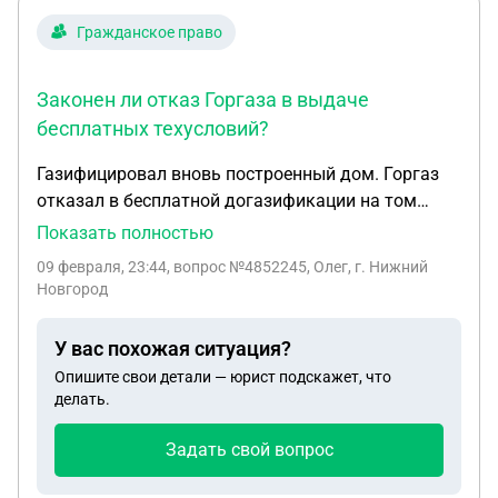
Гражданское право
Законен ли отказ Горгаза в выдаче
бесплатных техусловий?
Газифицировал вновь построенный дом. Горгаз
отказал в бесплатной догазификации на том
основании, что по этому адресу был ранее газ.но
Показать полностью
тот дом, в котором был газ я снес и снял его с
09 февраля, 23:44
, вопрос №4852245, Олег, г. Нижний
кадастрового учёта и построил на этом месте
Новгород
новый дом. И обратился за газификацией этого
нового дома. Был вынужден заплатить за
У вас похожая ситуация?
техусловия 70000 р. Законен ли отказ Горгаза в
Опишите свои детали — юрист подскажет, что
выдаче бесплатных техусловий?
делать.
Задать свой вопрос