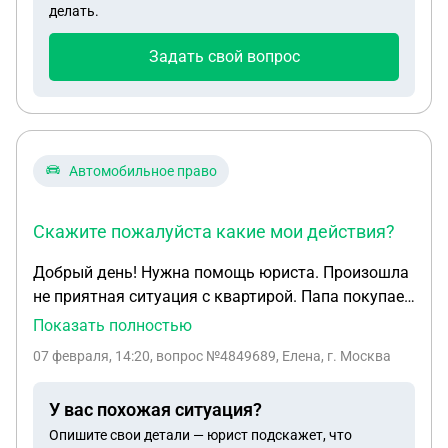
делать.
что могут только лично в кассе. А я нахожусь в
другом городе. И мне неудобно ехать и делать
Задать свой вопрос
возврат. К тому же, почему я покупала онлайн , а
возврат только офлайн. Правомерны ли действия
театра? И что делать дальше?
Автомобильное право
Скажите пожалуйста какие мои действия?
Добрый день! Нужна помощь юриста. Произошла
не приятная ситуация с квартирой. Папа покупает
мне квартиру в 2022году, не успев оформить её на
Показать полностью
меня умирает в 2023году(никто не собирался
07 февраля, 14:20
, вопрос №4849689, Елена, г. Москва
умирать в 50 лет) Я иду к нотариусу подавать на
наследство и через пол года я узнаю, что у меня
У вас похожая ситуация?
1/2 доля в квартире. В нашу семью залезла "моя
Опишите свои детали — юрист подскажет, что
сестра" как она представилась ,она была первой