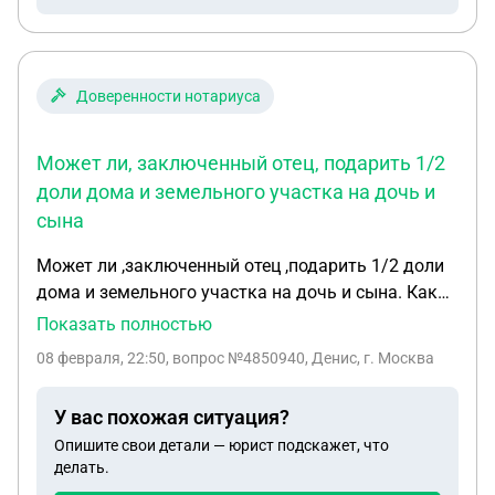
действия нотариуса? Разве по истечению
полугода если не вступил в наследство не
считается, что автоматически отказалась от
наследства?
Доверенности нотариуса
Может ли, заключенный отец, подарить 1/2
доли дома и земельного участка на дочь и
сына
Может ли ,заключенный отец ,подарить 1/2 доли
дома и земельного участка на дочь и сына. Как
составить документ, человек находится в
Показать полностью
отдалености от родственников и нужно ли
08 февраля, 22:50
, вопрос №4850940, Денис, г. Москва
присутсвие нотариуса при подписании документа.
У вас похожая ситуация?
Опишите свои детали — юрист подскажет, что
делать.