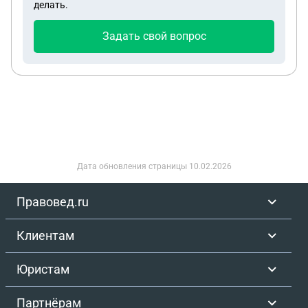
делать.
его дочерью, о которой я узнала только от
нотариуса, получается отец это скоывал всю
Задать свой вопрос
жизнь. Потом через друзей папы я узнала, что эта
"сестра" вся в долгах, кредитах, наркоманка,
сидела в тюрьме, у неё есть квартира своя но там
уже не света, ни газа, ни воды, меняет постоянно
сим карты, скрывается от приставов, кредиторов,
бегает по съёмным. Нотариус дал её контакт, я с
ней связалась.. Предложила выкупить её долю,
она тянула время, потом она согласилась, но на
Дата обновления страницы
10.02.2026
её 1/2 наложили запрет приставы, платить долг
она не собирается совсем, коммунальные услуги
Правовед.ru
плачу одна я за неё и за себя, она набирает по сей
день микро кредиты, это я узнала уже через сайт
Клиентам
ФССП. Сама квартира по кадастровой 2мл, дом у
неё примерно тысяч 300, это только я увидила на
Юристам
сайте ФССП, а там бог знает сколько у неё долгов
ещё. Скажите пожалуйста какие мои действия?
Партнёрам