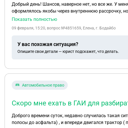
Добрый день! Шансов, наверное нет, но все же. У ме
оформлялось якобы через внутреннюю рассрочку, но,
обучение в москву съездила, три месяца обучения про
Показать полностью
прошу прекратить мое обучение., все обосновав. Приложу скрины переписки. 6 фев
09 февраля, 15:20
, вопрос №4851659, Елена, г. Бодайбо
погасить долг. С их точки зрения все правомерно, на
У вас похожая ситуация?
Опишите свои детали — юрист подскажет, что делать.
Автомобильное право
Скоро мне ехать в ГАИ для разбира
Доброго времени суток, недавно случилась такая сит
полосы до асфальта) , и впереди двигался трактор ( 