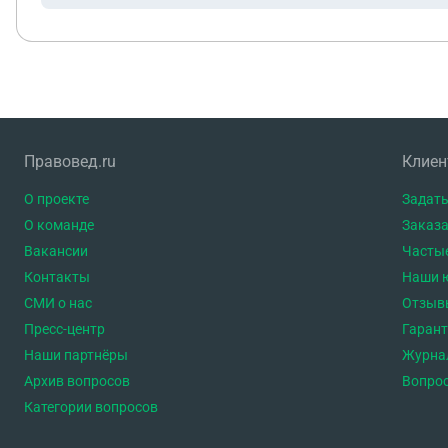
Правовед.ru
Клие
О проекте
Задать
О команде
Заказа
Вакансии
Часты
Контакты
Наши 
СМИ о нас
Отзыв
Пресс-центр
Гаран
Наши партнёры
Журна
Архив вопросов
Вопро
Категории вопросов