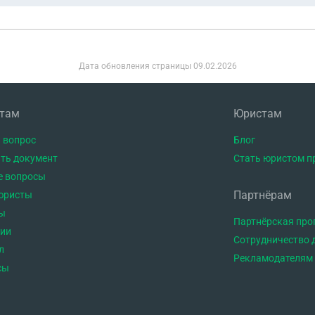
Дата обновления страницы
09.02.2026
нтам
Юристам
 вопрос
Блог
ть документ
Стать юристом п
е вопросы
Партнёрам
юристы
ы
Партнёрская пр
тии
Сотрудничество 
л
Рекламодателям
сы