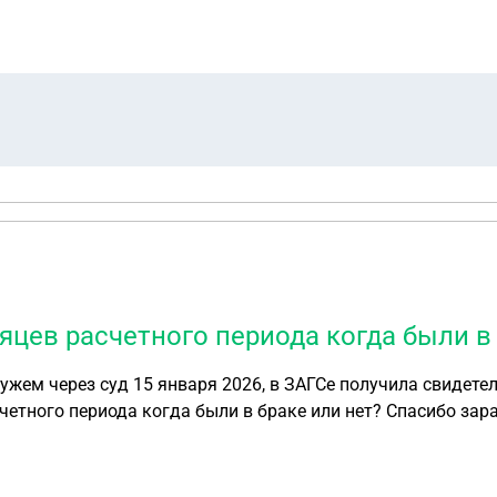
меня остановливаю сотрудники ДПС и обвиняют в совершен
 ГАИ для разбирательств, что говорить, что не лишили ВУ
сяцев расчетного периода когда были в
жем через суд 15 января 2026, в ЗАГСе получила свидетел
счетного периода когда были в браке или нет? Спасибо зара