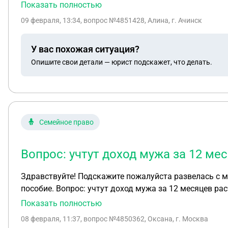
встречную накатанную полосу, сразу за поворотом 
Показать полностью
прав, можно ли обойтись штрафом? Скоро мне ехать в
09 февраля, 13:34
, вопрос №4851428, Алина, г. Ачинск
У вас похожая ситуация?
Опишите свои детали — юрист подскажет, что делать.
Семейное право
Вопрос: учтут доход мужа за 12 ме
Здравствуйте! Подскажите пожалуйста развелась с му
пособие. Вопрос: учтут доход мужа за 12 месяцев ра
Показать полностью
08 февраля, 11:37
, вопрос №4850362, Оксана, г. Москва