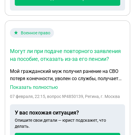
Военное право
Могут ли при подаче повторного заявления
на пособие, отказать из-за его пенсии?
Мой гражданский муж получил ранение на СВО
потеря конечности, уволен со службы, получает
пенсию по инвалидности. Родился ребенок, мне
Показать полностью
назначили автоматически на пол года пособия.
07 февраля, 22:15
, вопрос №4850139, Регина, г. Москва
Могут ли при подаче повторного заявления на
пособие, отказать из-за его пенсии?
У вас похожая ситуация?
Опишите свои детали — юрист подскажет, что
делать.