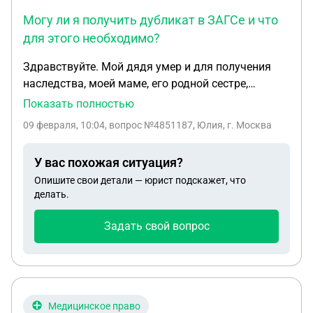
Могу ли я получить дубликат в ЗАГСе и что
для этого необходимо?
Здравствуйте. Мой дядя умер и для получения
наследства, моей маме, его родной сестре,
необходимо доказать родство. Необходимо
Показать полностью
получить дубликат свидетельства о рождении.
09 февраля, 10:04
, вопрос №4851187, Юлия, г. Москва
Мама уже старенькая и ей тяжело ходить. Могу
ли я получить дубликат в ЗАГСе и что для этого
У вас похожая ситуация?
необходимо? Свидетельство о смерти у нас на
Опишите свои детали — юрист подскажет, что
руках, так как хоронили его мы
делать.
Задать свой вопрос
Медицинское право