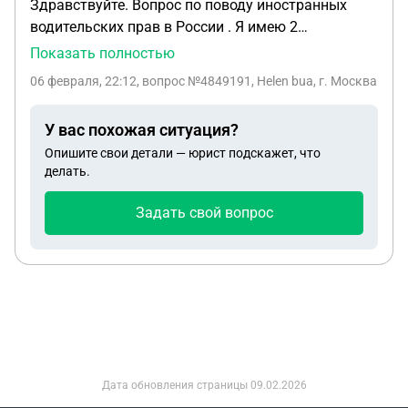
Здравствуйте. Вопрос по поводу иностранных
водительских прав в России . Я имею 2
гражданства Германии и России. Живу в
Показать полностью
Германии. Прописки в России нет. Внутреннего
06 февраля, 22:12
, вопрос №4849191, Helen bua, г. Москва
российского паспорта нет. Приезжаю на своей
машине в Россию раз в год на 2-3 недели. Могу ли
У вас похожая ситуация?
я пользоваться своими немецкими
Опишите свои детали — юрист подскажет, что
водительскими правами в России ? Спасибо.
делать.
Задать свой вопрос
Дата обновления страницы
09.02.2026