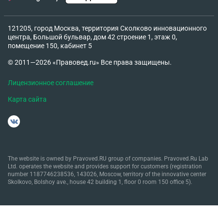
121205, город Москва, территория Сколково инновационного
центра, Большой бульвар, дом 42 строение 1, этаж 0,
помещение 150, кабинет 5
© 2011—2026 «Правовед.ru» Все права защищены.
Лицензионное соглашение
Карта сайта
The website is owned by Pravoved.RU group of companies. Pravoved.Ru Lab
Ltd. operates the website and provides support for customers (registration
number 1187746238536, 143026, Moscow, territory of the innovative center
Skolkovo, Bolshoy ave., house 42 building 1, floor 0 room 150 office 5).