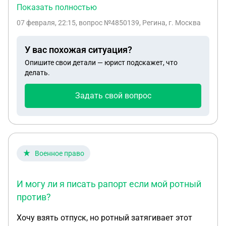
пенсию по инвалидности. Родился ребенок, мне
Показать полностью
назначили автоматически на пол года пособия.
07 февраля, 22:15
, вопрос №4850139, Регина, г. Москва
Могут ли при подаче повторного заявления на
пособие, отказать из-за его пенсии?
У вас похожая ситуация?
Опишите свои детали — юрист подскажет, что
делать.
Задать свой вопрос
Военное право
И могу ли я писать рапорт если мой ротный
против?
Хочу взять отпуск, но ротный затягивает этот