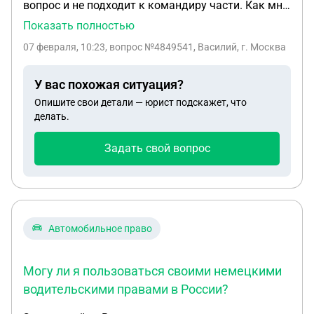
вопрос и не подходит к командиру части. Как мне
взять отпуск если ротный не захочет отпускать?
Показать полностью
Или будет специально затягивать? И могу ли я
07 февраля, 10:23
, вопрос №4849541, Василий, г. Москва
писать рапорт если мой ротный против? Я
нахожусь на контракте уже 3-и месяца. До этого 5
У вас похожая ситуация?
месяцев был на срочной службе.
Опишите свои детали — юрист подскажет, что
делать.
Задать свой вопрос
Автомобильное право
Могу ли я пользоваться своими немецкими
водительскими правами в России?