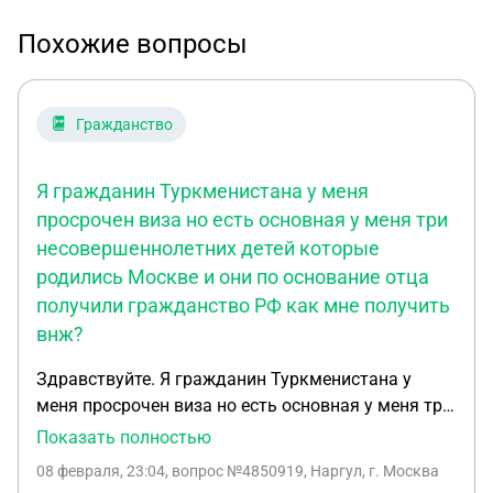
Похожие вопросы
Гражданство
Я гражданин Туркменистана у меня
просрочен виза но есть основная у меня три
несовершеннолетних детей которые
родились Москве и они по основание отца
получили гражданство РФ как мне получить
внж?
Здравствуйте. Я гражданин Туркменистана у
меня просрочен виза но есть основная у меня три
несовершеннолетних детей которые родились
Показать полностью
Москве и они по основание отца получили
08 февраля, 23:04
, вопрос №4850919, Наргул, г. Москва
гражданство РФ как мне получить внж ?