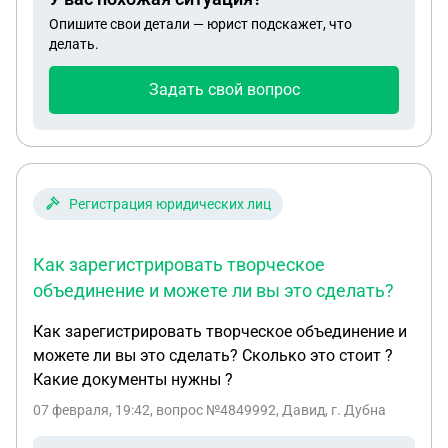
бирже Bybit продает криптовалюту через свое ИП.
Опишите свои детали — юрист подскажет, что
И оплату принимает через QR-код. Причем оквэд
делать.
у него такой: 62.09 (Деятельность, связанная с
использованием вычислительной техники и
Задать свой вопрос
информационных технологий. Вопрос следующий,
вообще на сколько законные такие операции с
ИП? И могу ли я тоже открыть ИП и таким же
способом покупать и продавать криптовалюту?
Регистрация юридических лиц
Как зарегистрировать творческое
объединение и можете ли вы это сделать?
Как зарегистрировать творческое объединение и
можете ли вы это сделать? Сколько это стоит ?
Какие документы нужны ?
07 февраля, 19:42
, вопрос №4849992, Давид, г. Дубна