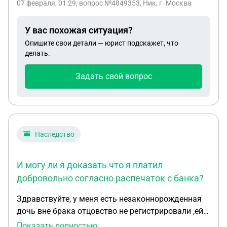
07 февраля, 01:29
, вопрос №4849353, Ник, г. Москва
висит окно с суммой к оплате 61т рублей Что
нужно делать в такой ситуации, знаю, что по
У вас похожая ситуация?
закону максимально проценты могут быть от
Опишите свои детали — юрист подскажет, что
суммы займа до 130% + не помню почту, на
делать.
которую регистрировалась, повлияет ли это как-
то при написании письма с жалобой? И стоит ли
Задать свой вопрос
писать, учитывая, что не было ни одного платежа?
Наследство
И могу ли я доказать что я платил
добровольно согласно распечаток с банка?
Здравствуйте, у меня есть незаконнорожденная
дочь вне брака отцовство не регистрировали ,ей
сейчас 23 года учиться в университете , сейчас
Показать полностью