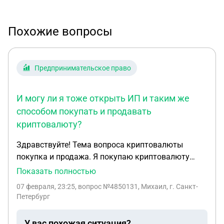
Похожие вопросы
Предпринимательское право
И могу ли я тоже открыть ИП и таким же
способом покупать и продавать
криптовалюту?
Здравствуйте! Тема вопроса криптовалюты
покупка и продажа. Я покупаю криптовалюту
больше 1,5 лет и даже попал под 115ФЗ и 161ФЗ в
Показать полностью
начале 25г. Потом 3 месяца разбирался с ЦБ,
07 февраля, 23:25
, вопрос №4850131, Михаил, г. Санкт-
доказывая, что деньги законные и просто
Петербург
крутятся туда сюда. И в конце 25г я обратил
внимание, что один продавец криптовалюты на
У вас похожая ситуация?