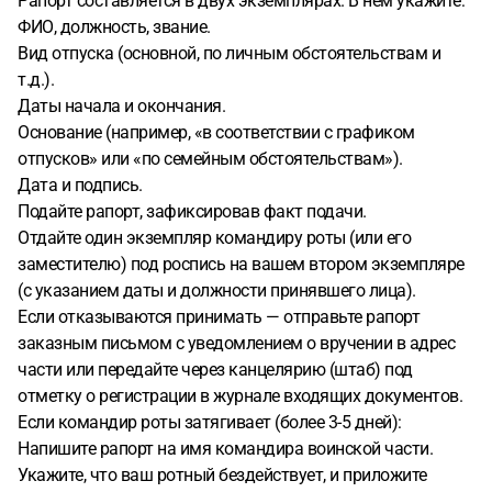
Рапорт составляется в двух экземплярах. В нём укажите:
ФИО, должность, звание.
Вид отпуска (основной, по личным обстоятельствам и
т.д.).
Даты начала и окончания.
Основание (например, «в соответствии с графиком
отпусков» или «по семейным обстоятельствам»).
Дата и подпись.
Подайте рапорт, зафиксировав факт подачи.
Отдайте один экземпляр командиру роты (или его
заместителю) под роспись на вашем втором экземпляре
(с указанием даты и должности принявшего лица).
Если отказываются принимать — отправьте рапорт
заказным письмом с уведомлением о вручении в адрес
части или передайте через канцелярию (штаб) под
отметку о регистрации в журнале входящих документов.
Если командир роты затягивает (более 3-5 дней):
Напишите рапорт на имя командира воинской части.
Укажите, что ваш ротный бездействует, и приложите