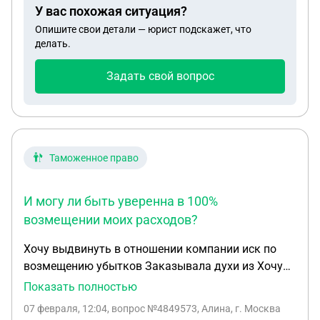
У вас похожая ситуация?
Опишите свои детали — юрист подскажет, что
делать.
Задать свой вопрос
Таможенное право
И могу ли быть уверенна в 100%
возмещении моих расходов?
Хочу выдвинуть в отношении компании иск по
возмещению убытков Заказывала духи из Хочу
выдвинуть в отношении компании иск по
Показать полностью
возмещению убытков. Заказывала духи из
07 февраля, 12:04
, вопрос №4849573, Алина, г. Москва
заграницы. Компания должна была ее привезти,