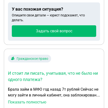
обещали что в течении 3-4 недель. Но уже 4
У вас похожая ситуация?
месяца утверждают что заказ застрял на
Опишите свои детали — юрист подскажет, что
таможенной проверке. Какие документы нужны
делать.
для подачи иска? и могу ли быть уверенна в 100%
возмещении моих расходов?
Задать свой вопрос
Гражданское право
И стоит ли писать, учитывая, что не было ни
одного платежа?
Брала займ в МФО год назад 7т рублей Сейчас не
могу зайти в личный кабинет, она заблокирован.
На сайте написано, о том, что долг продан в
Показать полностью
коллекторское агентство. И просто на экране