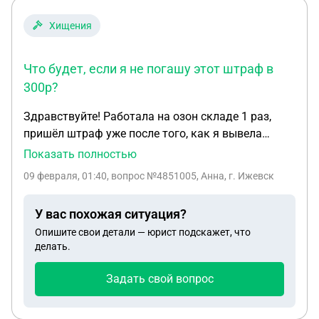
Хищения
Что будет, если я не погашу этот штраф в
300р?
Здравствуйте! Работала на озон складе 1 раз,
пришёл штраф уже после того, как я вывела
деньги и спустя 2 недели после той моей 1 смены.
Показать полностью
На балансе сейчас висит 2 штрафа по 150р, итого
09 февраля, 01:40
, вопрос №4851005, Анна, г. Ижевск
штраф 300р, якобы я потеряла 2 товара, хотя я их
складывала, куда мне говорили, но речь не об
У вас похожая ситуация?
этом. Что будет, если я не погашу этот штраф в
Опишите свои детали — юрист подскажет, что
300р? Чтобы погасить через перевод, там как-то
делать.
муторно и нужны мои паспортные данные,
расторгнуть договор не дают из-за штрафа, а
Задать свой вопрос
выходить ещё раз туда - не охото тратить столько
времени на ногах