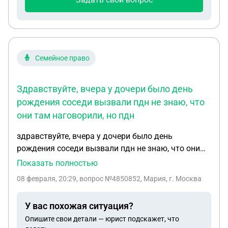
Семейное право
Здравствуйте, вчера у дочери было день
рождения соседи вызвали пдн не знаю, что
они там наговорили, но пдн
здравствуйте, вчера у дочери было день
рождения соседи вызвали пдн не знаю, что они
там наговорили, но пдн вошло без разрешения
Показать полностью
войти и женщина начала смотреть квартиру,
08 февраля, 20:29
, вопрос №4850852, Мария, г. Москва
прошла все комнаты зашла в зал и понюхала
один стакан в котором был алкоголь( этот
У вас похожая ситуация?
алкоголь пила я мама дочери) женщина из пдн
Опишите свои детали — юрист подскажет, что
сказала моей дочери, что поставит её на учет,