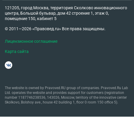
121205, город Москва, территория Сколково инновационного
центра, Большой бульвар, дом 42 строение 1, этаж 0,
помещение 150, кабинет 5
© 2011—2026 «Правовед.ru» Все права защищены.
Лицензионное соглашение
Карта сайта
The website is owned by Pravoved.RU group of companies. Pravoved.Ru Lab
Ltd. operates the website and provides support for customers (registration
number 1187746238536, 143026, Moscow, territory of the innovative center
Skolkovo, Bolshoy ave., house 42 building 1, floor 0 room 150 office 5).