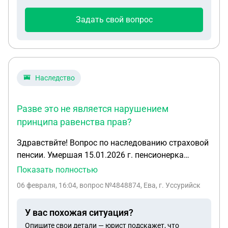
право меня уволить? Спасибо
Задать свой вопрос
Наследство
Разве это не является нарушением
принципа равенства прав?
Здравствйте! Вопрос по наследованию страховой
пенсии. Умершая 15.01.2026 г. пенсионерка
получала пенсию по старости на почте. Как
Показать полностью
выяснилось уже после её смерти, пенсия
06 февраля, 16:04
, вопрос №4848874, Ева, г. Уссурийск
перестала ей начисляться 01.07.2024 г. из-за
неявки на почту, жила на накопления, к
У вас похожая ситуация?
сожалению, заяление на возобновление выплаты
Опишите свои детали — юрист подскажет, что