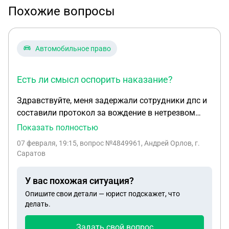
Похожие вопросы
Автомобильное право
Есть ли смысл оспорить наказание?
Здравствуйте, меня задержали сотрудники дпс и
составили протокол за вождение в нетрезвом
виде, алкотестер показал 0,83пром., я увидел что
Показать полностью
подъезжает эвакуатор и решил ухать с места.
07 февраля, 19:15
, вопрос №4849961, Андрей Орлов, г.
После непродолжительной погони, они меня опять
Саратов
заблокировали. Вызвали по рации еще один
экипаж дпс и он опять оформил протокол о
У вас похожая ситуация?
задержании транспортного средства. В этот раз я
Опишите свои детали — юрист подскажет, что
отказался от освидетельствования на состояние
делать.
алкогольного опьянения. Мне выписали штраф
10тыс руб за сопротивление сотрудникам
Задать свой вопрос