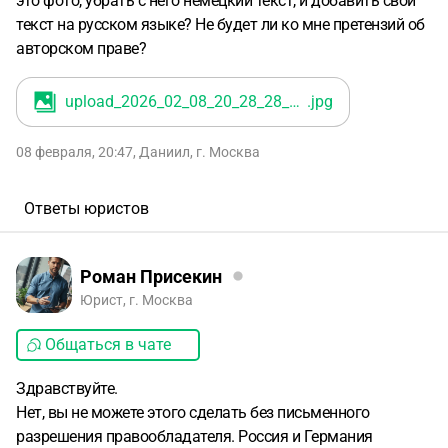
это фото, убрать с него немецкий текст, и добавить свой
текст на русском языке? Не будет ли ко мне претензий об
авторском праве?
upload_2026_02_08_20_28_28_065
.jpg
08 февраля, 20:47
,
Даниил
,
г. Москва
Ответы юристов
Роман Присекин
Юрист, г. Москва
Общаться в чате
Здравствуйте.
Нет, вы не можете этого сделать без письменного
разрешения правообладателя. Россия и Германия