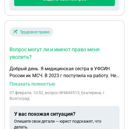
полиции, а судья назначил наказание 45тыс и
лишение прав 1,6года по одному нарушению и 45
тыс и лишение прав на 1,6года по второму и он
сказал, что срок лишения прав будет
суммироваться. то есть составит 3,2года. Прав ли
Трудовое право
судья? Есть ли смысл оспорить наказание?
Вопрос могут ли и имеют право меня
уволить?
Добрый день. Я медицинская сестра в УФСИН
России ик МСЧ. В 2023 г поступила на работу. Не
атестованна. Я 1977 гр. При поступление справку
Показать полностью
о судимости представляла. В15. 06.1999 г была
07 февраля, 10:52
, вопрос №4849515, Екатерина, г.
осужденна ст 200 ч 1,суд был без меня и я даже
Волгоград
не помнила об этом. Но в 2903 году всплыло эта
судимость. Сейчас на работе в ик у всех
У вас похожая ситуация?
гражданских сотрудников потребовали заново
Опишите свои детали — юрист подскажет, что
справки о судимости. Вопрос могут ли и имеют
делать.