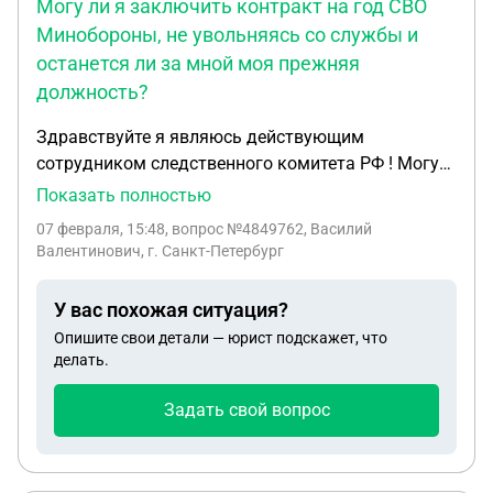
Могу ли я заключить контракт на год СВО
Минобороны, не увольняясь со службы и
останется ли за мной моя прежняя
должность?
Здравствуйте я являюсь действующим
сотрудником следственного комитета РФ ! Могу
ли я заключить контракт на год СВО Минобороны
Показать полностью
, не увольняясь со службы и останется ли за мной
07 февраля, 15:48
, вопрос №4849762, Василий
моя прежняя должность ?
Валентинович, г. Санкт-Петербург
У вас похожая ситуация?
Опишите свои детали — юрист подскажет, что
делать.
Задать свой вопрос