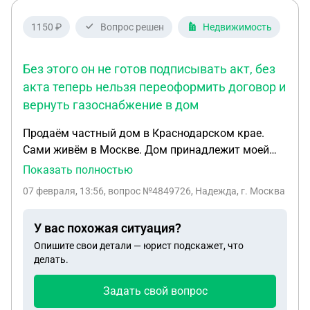
1150 ₽
Вопрос решен
Недвижимость
Без этого он не готов подписывать акт, без
акта теперь нельзя переоформить договор и
вернуть газоснабжение в дом
Продаём частный дом в Краснодарском крае.
Сами живём в Москве. Дом принадлежит моей
матери (основание - договор дарения от покойной
Показать полностью
бабушки). В станице проводили работы по воде и
07 февраля, 13:56
, вопрос №4849726, Надежда, г. Москва
нескольких улицах случилась авария, каким то
рандомным образом и потому, что у нас никто не
У вас похожая ситуация?
проживает, газовая служба перекрыла нам газ.
Опишите свои детали — юрист подскажет, что
Теперь, чтобы его включить, необходимо
делать.
переделать договор обслуживания на нового
собственника, то есть на мою мать. Кроме
Задать свой вопрос
прочего, год назад, когда сломался котёл, его