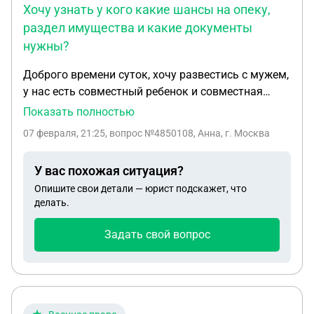
Хочу узнать у кого какие шансы на опеку,
раздел имущества и какие документы
нужны?
Доброго времени суток, хочу развестись с мужем,
у нас есть совместный ребенок и совместная
квартира, хочу узнать как будут обстоять дела с
Показать полностью
опекунством, мне 18, я не работаю и не работала
07 февраля, 21:25
, вопрос №4850108, Анна, г. Москва
официально, муж военно обязанный, на данный
момент он учится в военном училище, отучится
У вас похожая ситуация?
нужно три года, и потом по распределению 5 лет,
Опишите свои детали — юрист подскажет, что
в сентябре 2025 он поступил. Находимся мы в
делать.
разных регионах России, за восемь месяцев
ребенка, он приезжал на три месяца суммарно,
Задать свой вопрос
ребенок его толком не знает, долго ребенок с
отцом просидеть не может, не особо признает его.
Хочу узнать у кого какие шансы на опеку, раздел
имущества и какие документы нужны? И еще
момент, знаю что дают месяц на раздумья, так