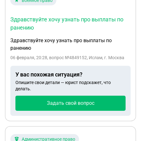
Военное право
вот, из-за того что мы в разных регионах, и он не
приезжает на месяц, на пару недель максимум,
Здравствуйте хочу узнать про выплаты по
могу ли я сама подать документы за месяц до
ранению
того как он приедет чтобы по приезду нас
развели?
Здравствуйте хочу узнать про выплаты по
ранению
06 февраля, 20:28
, вопрос №4849152, Ислам, г. Москва
У вас похожая ситуация?
Опишите свои детали — юрист подскажет, что
делать.
Задать свой вопрос
Административное право