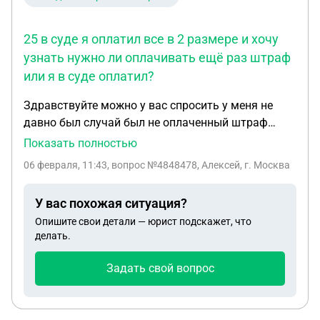
25 в суде я оплатил все в 2 размере и хочу
узнать нужно ли оплачивать ещё раз штраф
или я в суде оплатил?
Здравствуйте можно у вас спросить у меня не
давно был случай был не оплаченный штраф
меня привлекли по статье 20. 25 в суде я оплатил
Показать полностью
все в 2 размере и хочу узнать нужно ли
06 февраля, 11:43
, вопрос №4848478, Алексей, г. Москва
оплачивать ещё раз штраф или я в суде оплатил?
У вас похожая ситуация?
Опишите свои детали — юрист подскажет, что
делать.
Задать свой вопрос