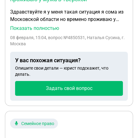
Здравствуйте я у меня такая ситуация я сома из
Московской области но времено проживаю у
мужа в Тверской области есть пять дней трое
Показать полностью
прописаны в Москве а двое в Тверской области а
08 февраля, 15:04
, вопрос №4850531, Наталья Сусина, г.
на недавно радился ещё один ребенок я бы хотела
Москва
узнать если дочь я пропишу в Москву но там есть
очень большой долг за жкх ее туда пропишут
У вас похожая ситуация?
Опишите свои детали — юрист подскажет, что
делать.
Задать свой вопрос
Семейное право