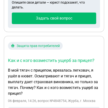
Опишите свои детали — юрист подскажет, что
электронном виде вам. И ее я им говорила а где
делать.
вы были раньше . Уже 2 года прошло
Задать свой вопрос
Защита прав потребителей
Как и с кого возместить ущерб за прицеп?
В мой тягач с прицепом, врезалась легковач, я
ушёл в кювет. Осматривают и тягач и прицеп,
выплату дает страховая виновника, но только за
тягач. Почему? Как и с кого возместить ущерб за
прицеп?
06 февраля, 14:26
, вопрос №4848754, Журба, г. Москва