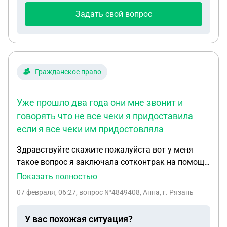
Задать свой вопрос
Гражданское право
Уже прошло два года они мне звонит и
говорять что не все чеки я придоставила
если я все чеки им придостовляла
Здравствуйте скажите пожалуйста вот у меня
такое вопрос я заключала сотконтрак на помощь
строительных материалов . Уже прошло два года
Показать полностью
они мне звонит и говорять что не все чеки я
07 февраля, 06:27
, вопрос №4849408, Анна, г. Рязань
придоставила если я все чеки им придостовляла
а щас они с меня требуют эти чеки и я им говорю
У вас похожая ситуация?
а где я вом возьму я только могу придоставить в