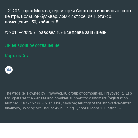
121205, город Москва, территория Сколково инновационного
центра, Большой бульвар, дом 42 строение 1, этаж 0,
помещение 150, кабинет 5
© 2011—2026 «Правовед.ru» Все права защищены.
Лицензионное соглашение
Карта сайта
The website is owned by Pravoved.RU group of companies. Pravoved.Ru Lab
Ltd. operates the website and provides support for customers (registration
number 1187746238536, 143026, Moscow, territory of the innovative center
Skolkovo, Bolshoy ave., house 42 building 1, floor 0 room 150 office 5).