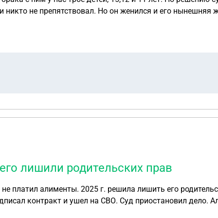
и никто не препятствовал. Но он женился и его нынешняя 
номоченному по правам ребёнка, сказали какие документы н
я бывшего мужа (регистрация у него на старом месте прож
дать на порядок общения матери с детьми, ТК до этого не 
ет отказ
 его лишили родительских прав
е платил алименты. 2025 г. решила лишить его родительск
исал контракт и ушел на СВО. Суд приостановил дело. Алиме
в. Ребенку 13лет. За все эти годы он ни разу не видел реб