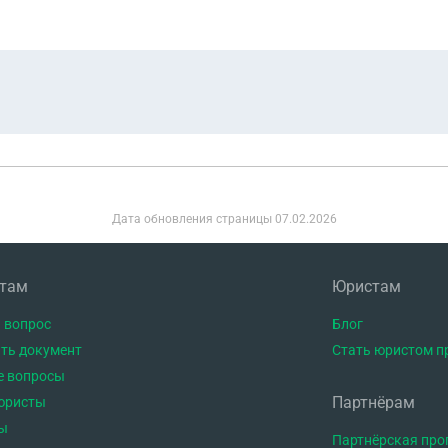
шить его родительских прав если он напишет суду что он не проти
Дата обновления страницы
07.02.2026
нтам
Юристам
 вопрос
Блог
ть документ
Стать юристом п
е вопросы
Партнёрам
юристы
ы
Партнёрская пр