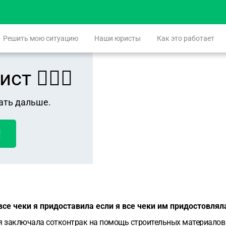
Решить мою ситуацию
Наши юристы
Как это работает
 👨🏻‍⚖️
ать дальше.
!
все чеки я придоставила если я все чеки им придостовлял
я заключала сотконтрак на помощь строительных материалов .