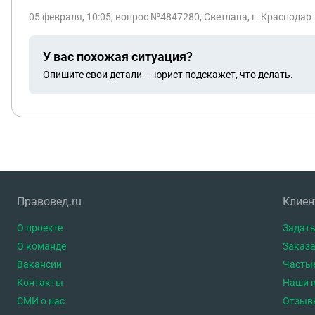
жизнью ребенка. Получится ли у меня ли
05 февраля, 10:05
, вопрос №4847280, Светлана, г. Краснодар
У вас похожая ситуация?
Опишите свои детали — юрист подскажет, что делать.
Правовед.ru
Клие
О проекте
Задать
О команде
Заказа
Вакансии
Часты
Контакты
Наши 
СМИ о нас
Отзыв