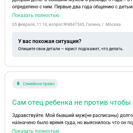
определено с ним. Первые два года общению с детьм
сама отвечать с телефона детей. Обратилась к упол
Показать полностью
произошла... Им нужно точно знать место проживани
05 февраля, 11:14
, вопрос №4847345, Галина, г. Москва
ней, её место проживания мне неизвестно), чтобы по
бывшего мужа и детей? Куда не обращалась везде ид
У вас похожая ситуация?
Опишите свои детали — юрист подскажет, что делать.
Семейное право
Сам отец ребенка не против чтобы
Здравствуйте. Мой бывший муж(не расписаны) долго н
назначено было время суда, но выяснилось что он подп
ребенка не против чтобы его лишили родительских пра
Показать полностью