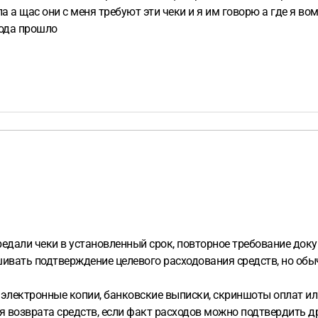
ла а щас они с меня требуют эти чеки и я им говорю а где я в
года прошло
редали чеки в установленный срок, повторное требование док
ивать подтверждение целевого расходования средств, но обы
 электронные копии, банковские выписки, скриншоты оплат ил
я возврата средств, если факт расходов можно подтвердить д