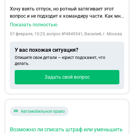
Хочу взять отпуск, но ротный затягивает этот
вопрос и не подходит к командиру части. Как мне
взять отпуск если ротный не захочет отпускать?
Показать полностью
Или будет специально затягивать? И могу ли я
07 февраля, 10:23
, вопрос №4849541, Василий, г. Москва
писать рапорт если мой ротный против? Я
нахожусь на контракте уже 3-и месяца. До этого 5
У вас похожая ситуация?
месяцев был на срочной службе.
Опишите свои детали — юрист подскажет, что
делать.
Задать свой вопрос
Автомобильное право
Возможно ли списать штраф или уменьшить