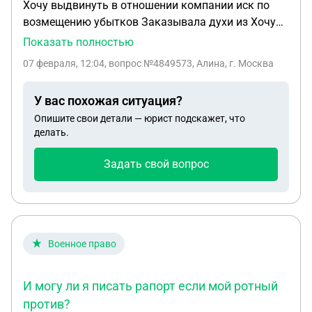
Хочу выдвинуть в отношении компании иск по
возмещению убытков Заказывала духи из Хочу
выдвинуть в отношении компании иск по
Показать полностью
возмещению убытков. Заказывала духи из
07 февраля, 12:04
, вопрос №4849573, Алина, г. Москва
заграницы. Компания должна была ее привезти,
обещали что в течении 3-4 недель. Но уже 4
У вас похожая ситуация?
месяца утверждают что заказ застрял на
Опишите свои детали — юрист подскажет, что
таможенной проверке. Какие документы нужны
делать.
для подачи иска? и могу ли быть уверенна в 100%
возмещении моих расходов?
Задать свой вопрос
Военное право
И могу ли я писать рапорт если мой ротный
против?