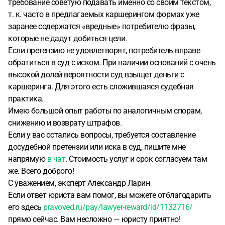
требование советую подавать именно со своим текстом,
т. к. часто в предлагаемых каршерингом формах уже
заранее содержатся «вредные» потребителю фразы,
которые не дадут добиться цели.
Если претензию не удовлетворят, потребитель вправе
обратиться в суд с иском. При наличии оснований с очень
высокой долей вероятности суд взыщет деньги с
каршеринга. Для этого есть сложившаяся судебная
практика.
Имею большой опыт работы по аналогичным спорам,
снижению и возврату штрафов.
Если у вас остались вопросы, требуется составление
досудебной претензии или иска в суд, пишите мне
напрямую
в чат
. Стоимость услуг и срок согласуем там
же. Всего доброго!
С уважением, эксперт Александр Ларин
Если ответ юриста вам помог, вы можете отблагодарить
его здесь
pravoved.ru/pay/lawyer-reward/id/1132716/
прямо сейчас. Вам несложно — юристу приятно!