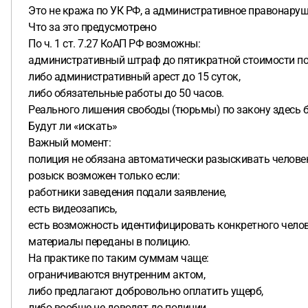
Это не кража по УК РФ, а административное правонаруш
Что за это предусмотрено
По ч. 1 ст. 7.27 КоАП РФ возможны:
административный штраф до пятикратной стоимости похи
либо административный арест до 15 суток,
либо обязательные работы до 50 часов.
Реального лишения свободы (тюрьмы) по закону здесь б
Будут ли «искать»
Важный момент:
полиция не обязана автоматически разыскивать человека
розыск возможен только если:
работники заведения подали заявление,
есть видеозапись,
есть возможность идентифицировать конкретного челов
материалы переданы в полицию.
На практике по таким суммам чаще:
ограничиваются внутренним актом,
либо предлагают добровольно оплатить ущерб,
либо вообще не доводят до полиции.