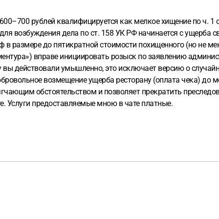
600–700 рублей квалифицируется как мелкое хищение по ч. 1 с
для возбуждения дела по ст. 158 УК РФ начинается с ущерба с
в размере до пятикратной стоимости похищенного (но не мен
«ментура») вправе инициировать розыск по заявлению админис
у вы действовали умышленно, это исключает версию о случа
бровольное возмещение ущерба ресторану (оплата чека) до 
мягчающим обстоятельством и позволяет прекратить преследов
е. Услуги предоставляемые мною в чате платные.