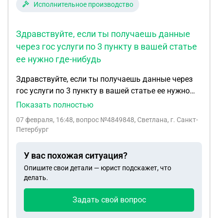
Исполнительное производство
Здравствуйте, если ты получаешь данные
через гос услуги по 3 пункту в вашей статье
ее нужно где-нибудь
Здравствуйте, если ты получаешь данные через
гос услуги по 3 пункту в вашей статье ее нужно
где-нибудь заверять ( 3: Через Госуслуги
Показать полностью
Запросите справку через портал Госуслуги (услуга
07 февраля, 16:48
, вопрос №4849848, Светлана, г. Санкт-
«Предоставление информации об исполнительных
Петербург
производствах»). И что делать если МФЦ по
такой справки отказывается принимать
У вас похожая ситуация?
документы. Еще вопрос , что делать если ты уже у
Опишите свои детали — юрист подскажет, что
приставов просил эту справку через гос услуги, но
делать.
они не отвечают на запрос. Может я не правильно
онлайн оформила запрос . Подскажите как надо.
Задать свой вопрос