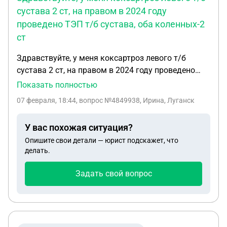
сустава 2 ст, на правом в 2024 году
проведено ТЭП т/б сустава, оба коленных-2
ст
Здравствуйте, у меня коксартроз левого т/б
сустава 2 ст, на правом в 2024 году проведено
ТЭП т/б сустава, оба коленных-2 ст. гонартроза,
Показать полностью
левое полечо-ДОА плечевого сустава 2 ст, правое
07 февраля, 18:44
, вопрос №4849938, Ирина, Луганск
плечо-1 ст., полисегментарный остеохондроз
позвоночника, могу ли я рассчитывать на 3
У вас похожая ситуация?
группу инвалидности? Заранее благодарна за
Опишите свои детали — юрист подскажет, что
ответ!
делать.
Задать свой вопрос