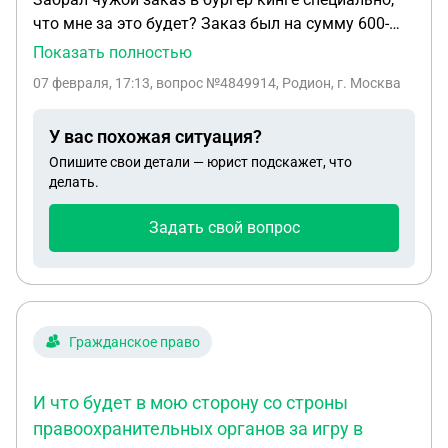
что мне за это будет? Заказ был на сумму 600-
700 рублей, будут ли меня искать ментура, и что
Показать полностью
мне сделают за это? И посадят ли меня? Друг
07 февраля, 17:13
, вопрос №4849914, Родион, г. Москва
сказал меня ищут работники заведения
У вас похожая ситуация?
Опишите свои детали — юрист подскажет, что
делать.
Задать свой вопрос
Гражданское право
И что будет в мою сторону со строны
правоохранительных органов за игру в