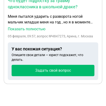
Что будет подростку за травму
одноклассника в школьной драке?
Меня пытался ударить с разворота ногой
мальчик младше меня на год , но я в моменте
взяла его ногу и он упал . Потом когда он встал у
Показать полностью
него был весь подбородок в крови и его забрала
05 февраля, 09:57
, вопрос №4847273, Арина, г. Москва
скорая . Все это происходило в школе на
перемене . Мне недавно исполнилось 14 и я боюсь
У вас похожая ситуация?
что я получу судимость и ли встану на учёт , на
Опишите свои детали — юрист подскажет, что
отчисление . Что мне делать и что со мной будет ?
делать.
Задать свой вопрос