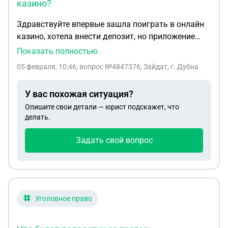
казино?
Здравствуйте впервые зашла поиграть в онлайн
казино, хотела внести депозит, но приложение
банка заглючило списали 5 раз вместо одного
Показать полностью
раза, обратилась по номеру телефона на который
05 февраля, 10:46
, вопрос №4847376, Зайдат, г. Дубна
был сделан перевод, меня послали на три
веселых, у меня вот такой вопрос могу ли я
У вас похожая ситуация?
обратиться в правоохранительные органы с
Опишите свои детали — юрист подскажет, что
заявлением ? И что будет в мою сторону со
делать.
строны правоохранительных органов за игру в
казино ? Заранее Спасибо за ответ
Задать свой вопрос
Уголовное право