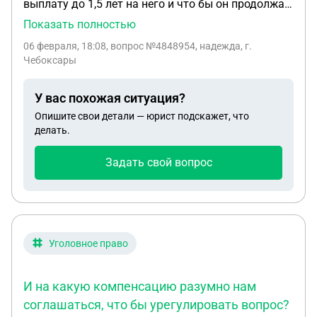
выплату до 1,5 лет на него и что бы он продолжал
работать, а я написала заявление на уход за
Показать полностью
ребенком без выплат? если нет то каким законом
06 февраля, 18:08
, вопрос №4848954, надежда, г.
это запрещается
Чебоксары
У вас похожая ситуация?
Опишите свои детали — юрист подскажет, что
делать.
Задать свой вопрос
Уголовное право
И на какую компенсацию разумно нам
соглашаться, что бы урегулировать вопрос?