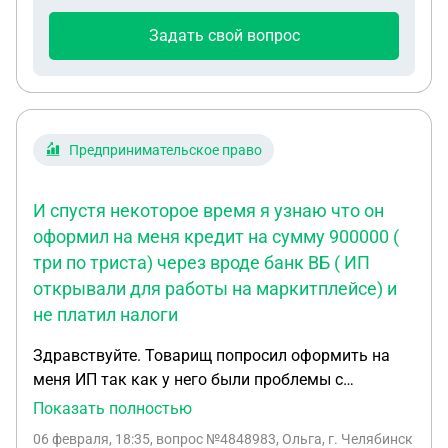
Задать свой вопрос
Предпринимательское право
И спустя некоторое время я узнаю что он
оформил на меня кредит на сумму 900000 (
три по триста) через вроде банк ВБ ( ИП
открывали для работы на маркитплейсе) и
не платил налоги
Здравствуйте. Товарищ попросил оформить на
меня ИП так как у него были проблемы с
судебными пристоваии . Я оформила и дада еще
Показать полностью
все данные . Многое было оформлино на его
06 февраля, 18:35
, вопрос №4848983, Ольга, г. Челябинск