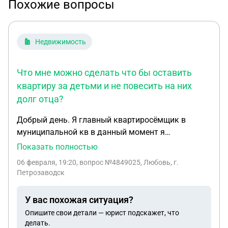
Похожие вопросы
Недвижимость
Что мне можно сделать что бы оставить
квартиру за детьми и не повесить на них
долг отца?
Добрый день. Я главный квартиросёмщик в
муниципальной кв в данный момент я
выписалась после развода с мужем, но в
Показать полностью
квартире остались дети двое , один
06 февраля, 19:20
, вопрос №4849025, Любовь, г.
несовершеннолетний . Бывший муж жку не
Петрозаводск
оплачивает. Что мне можно сделать что бы
оставить квартиру за детьми и не повесить на них
У вас похожая ситуация?
долг отца?
Опишите свои детали — юрист подскажет, что
делать.