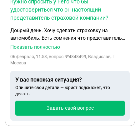
нужно спросить у него что бы
какое наказание грозит моему сыну, если они
удостовериться что он настоящий
обратяться в суд? и на какую компенсацию
разумно нам соглашаться, что бы урегулировать
представитель страховой компании?
вопрос?
Добрый день. Хочу сделать страховку на
автомобиль. Есть сомнения что представитель
страховой компании мошенник. Какие документы
Показать полностью
или доказательства нужно спросить у него что бы
06 февраля, 11:53
, вопрос №4848499, Владислав, г.
удостовериться что он настоящий представитель
Москва
страховой компании?
У вас похожая ситуация?
Опишите свои детали — юрист подскажет, что
делать.
Задать свой вопрос