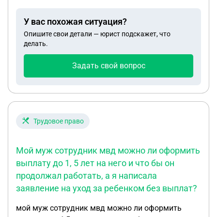
номер телефона. И спустя некоторое время я
узнаю что он оформил на меня кредит на сумму
У вас похожая ситуация?
900000 ( три по триста) через вроде банк ВБ ( ИП
Опишите свои детали — юрист подскажет, что
открывали для работы на маркитплейсе) и не
делать.
платил налоги . Как мне теперь быть
Задать свой вопрос
Трудовое право
Мой муж сотрудник мвд можно ли оформить
выплату до 1, 5 лет на него и что бы он
продолжал работать, а я написала
заявление на уход за ребенком без выплат?
мой муж сотрудник мвд можно ли оформить