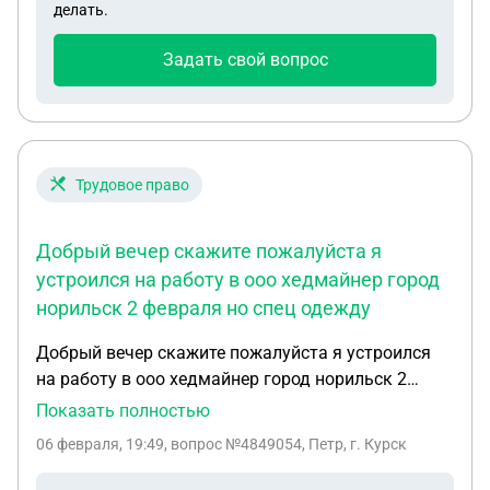
делать.
в ходе проведения процедуры банкротства, за
исключением требований кредиторов, указанных
Задать свой вопрос
в п.п. 3, 5, 6 ст. 213.28 Что это обозначает 1
КРЕДИТ НЕ СПИСАЛИ?
Трудовое право
Добрый вечер скажите пожалуйста я
устроился на работу в ооо хедмайнер город
норильск 2 февраля но спец одежду
Добрый вечер скажите пожалуйста я устроился
на работу в ооо хедмайнер город норильск 2
февраля но спец одежду не получил так как не
Показать полностью
было моих размеров сказали ждать когда придет
06 февраля, 19:49
, вопрос №4849054, Петр, г. Курск
как должны оплачиваться те дни что я нахожусь
в общежитии