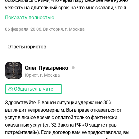
обьяснилась с ними, что через пару месяцев мне нужно
уезжать на длительный срок, на что мне сказали, что я
могу придти в любой момент и просто расторгнуть
Показать полностью
договор. Оформляла в виде рассрочки через банк, но мне
06 февраля, 20:06
,
Виктория
,
г. Москва
никто договор не показывал, и я ничего не подписывали, у
меня есть только лист, с входящими в абонемент
тренировками, на которо стоит печать и подпись
Ответы юристов
менеджера, который оформлял этот абонемент, но моей
там нет!!!. В итоге мне хотят вернуть не всю сумму,
ссылаясь на пункт в договоре о комиссии в 30% за
Олег Пузыренко
расторжение, который я в глаза не видела. Что делать в
Юрист, г. Москва
этой ситуации?
Общаться в чате
Здравствуйте! В вашей ситуации удержание 30%
выглядит неправомерным. Вы вправе отказаться от
услуг в любое время с оплатой только фактически
оказанных услуг (ст. 32 Закона РФ «О защите прав
потребителей»). Если договор вам не предоставляли, вы