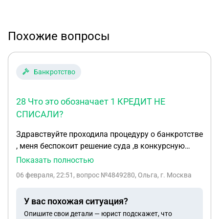
Похожие вопросы
Банкротство
28 Что это обозначает 1 КРЕДИТ НЕ
СПИСАЛИ?
Здравствуйте проходила процедуру о банкротстве
, меня беспокоит решение суда ,в конкурсную
массу вносила деньги ежемесячно Но в судебном
Показать полностью
акте написано что конкурсная масса не
06 февраля, 22:51
, вопрос №4849280, Ольга, г. Москва
сформирована и кредиты не выплачивались
Освободить от дальнейшего исполнения
У вас похожая ситуация?
денежных обязательств Сидорову Ольгу
Опишите свои детали — юрист подскажет, что
Петровну, в том числе требований, не заявленных