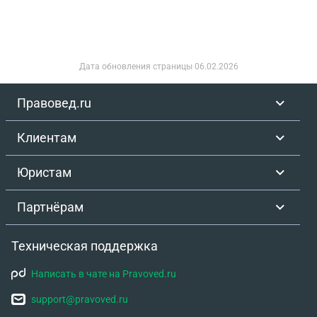
функции по контролю и надзору в сфере средств
массовой информации, массовых коммуникаций,
информационных технологий и связи
(Роскомнадзор): группы зарегистрированы на
Дата обновления страницы
06.02.2026
мой личный мобильный номер Какой штраф за то
что не отвечу на письмо? Лучше ли не отвечать
Правовед.ru
на истребования что может дать шанс и не
получить штраф. Группы не зарегистрированы на
Клиентам
меня в РКН, но должны быть так как там 40 000
подписчиков Хотел бы уточнить можно ли каким
Юристам
то образом избежать штрафов так как ситуация
произошла из за моей халатности.
Партнёрам
Техническая поддержка
Написать в чате на Pravoved.ru
support@pravoved.ru