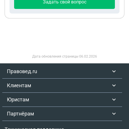
Задать свой вопрос
покупки дома его снесут, так как будут
расширять территорию для новой многоэтажки,
которая там будет рядом строится. Как
обезопасить себя и точно увидится, что дом,
который я покупаю не будут сносить ?
Дата обновления страницы
06.02.2026
Правовед.ru
Клиентам
Юристам
Партнёрам