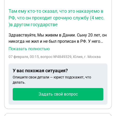
Там ему кто-то сказал, что это наказуемо в
РФ, что он проходит срочную службу (4 мес.
)в другом государстве
Здравствуйте, Мы живем в Дании. Сыну 20 лет, он
никогда не жил и не был прописан в РФ. У него
есть гражданство РФ и загранпаспорт.
Показать полностью
Внутреннего паспорта никогда не было. У него
07 февраля, 00:15
, вопрос №4849329, Юлия, г. Москва
также есть гражданство Дании. Здесь в армию
призывают добровольцев и по жребию. Он решил
У вас похожая ситуация?
пойти добровольцем и только что начал
Опишите свои детали — юрист подскажет, что
прохождение. Там ему кто-то сказал, что это
делать.
наказуемо в РФ, что он проходит срочную службу
(4 мес. )в другом государстве. Так ли это? У него
Задать свой вопрос
как раз заканчивается паспорт РФ. Он на этом
основании считает, что ему не стоит обновлять
паспорт. Правильно ли это? Первая цифра 7 в
телефоне лишняя.