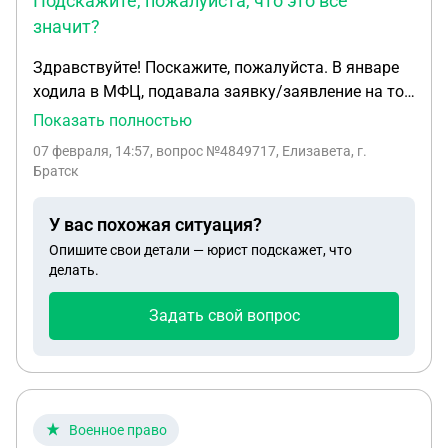
Подскажите, пожалуйста, что это всё
значит?
Здравствуйте! Поскажите, пожалуйста. В январе
ходила в МФЦ, подавала заявку/заявление на то,
чтобы списать долги по кредитам, займам и тд и
Показать полностью
тп. И сказали, что ответ смотреть на сайте
07 февраля, 14:57
, вопрос №4849717, Елизавета, г.
"федресурс". Ответ пришёл, но ничего не понятно,
Братск
одобрили не одобрили... Подскажите, пожалуйста,
что это всё значит? И ответ положительный?
У вас похожая ситуация?
Опишите свои детали — юрист подскажет, что
делать.
Задать свой вопрос
Военное право