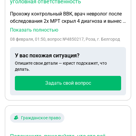
уголовная ответственность
Прохожу контрольный ВВК, врач невролог после
обследования 2х МРТ скрыл 4 диагноза и вынес в
заключении только 1один диагноз, И написала
Показать полностью
что А - годен к службе. Написала рапорт
08 февраля, 01:50
, вопрос №4850217, Роза, г. Белгород
начальнику госпиталя что врач скрывает
мед.диагнозв и что это уголовная
У вас похожая ситуация?
ответственность. Тишина. Игнорируют все врачи,
Опишите свои детали — юрист подскажет, что
нехотят обследовать. Ждут когда у меня
делать.
закончится направление оно действует 1 месяц, и
я думаю поставят А годна..
Задать свой вопрос
Гражданское право