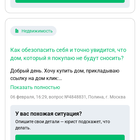
Недвижимость
Как обезопасить себя и точно увидится, что
дом, который я покупаю не будут сносить?
Добрый день. Хочу купить дом, прикладываю
ссылку на дом клик:
https://domclick.ru/card/sale__flat__2073566476 .
Показать полностью
Вопрос в том, что дом со статусом квартиры,
06 февраля, 16:29
, вопрос №4848831, Полина, г. Москва
ранее там было 3 квартиры. И также вопрос в
том, что там рядом сносят другие дома, так как
У вас похожая ситуация?
строится многоэтажка. Вопросы: 1. Какие риски
Опишите свои детали — юрист подскажет, что
могут быть при покупки дома со статусом
делать.
квартиры и что проверить необходимо, чтобы
обезопасить себя? 2. Также переживаю, что после