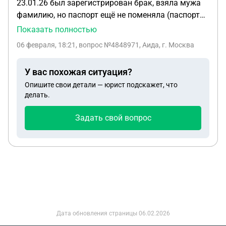
23.01.26 был зарегистрирован брак, взяла мужа
фамилию, но паспорт ещё не поменяла (паспорт
на руках). Могу ли я подать заявление на
Показать полностью
расторжение брака не поменяв паспорт и
06 февраля, 18:21
, вопрос №4848971, Аида, г. Москва
остаться с ним и со своей фамилией!?
У вас похожая ситуация?
Опишите свои детали — юрист подскажет, что
делать.
Задать свой вопрос
Дата обновления страницы
06.02.2026