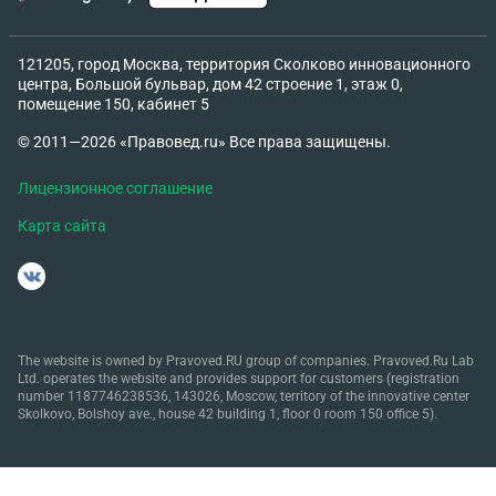
121205, город Москва, территория Сколково инновационного
центра, Большой бульвар, дом 42 строение 1, этаж 0,
помещение 150, кабинет 5
© 2011—2026 «Правовед.ru» Все права защищены.
Лицензионное соглашение
Карта сайта
The website is owned by Pravoved.RU group of companies. Pravoved.Ru Lab
Ltd. operates the website and provides support for customers (registration
number 1187746238536, 143026, Moscow, territory of the innovative center
Skolkovo, Bolshoy ave., house 42 building 1, floor 0 room 150 office 5).