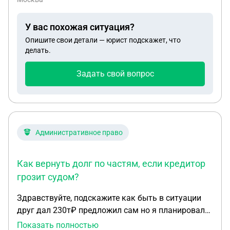
заплатить 1500 за проезд по платной дороге
м12,который произошел в июле 25 г. с
У вас похожая ситуация?
блакировкой счета на сумму штрафа, запросил в
Опишите свои детали — юрист подскажет, что
гаи сведенья по авто выяснилось что ее
делать.
поставили на учет в октябре 24г. На кого
неизвестно, получаеться авто перепродали от
Задать свой вопрос
моего имени по поддельному дкп Что теперь
делать Штраф оплатил
Административное право
Как вернуть долг по частям, если кредитор
грозит судом?
Здравствуйте, подскажите как быть в ситуации
друг дал 230т₽ предложил сам но я планировала
вернуть, сейчас грозит судом говорит что есть
Показать полностью