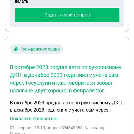
делать.
Задать свой вопрос
Гражданское право
В октябре 2023 продал авто по рукописному
ДКП, в декабре 2023 года снял с учета сам
через Госуслуни и как говориться забыл
налогине идут хорошо, в феврале 26г
В октябре 2023 продал авто по рукописному ДКП,
в декабре 2023 года снял с учета сам через
Госуслуни и как говориться забыл налогине идут
Показать полностью
хорошо, в феврале 26г. пришело исполнительное
07 февраля, 13:15
, вопрос №4849685, Александр, г.
производство от приставов что я должен
Москва