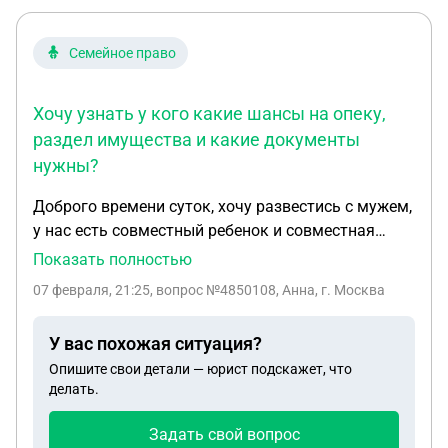
Семейное право
Хочу узнать у кого какие шансы на опеку,
раздел имущества и какие документы
нужны?
Доброго времени суток, хочу развестись с мужем,
у нас есть совместный ребенок и совместная
квартира, хочу узнать как будут обстоять дела с
Показать полностью
опекунством, мне 18, я не работаю и не работала
07 февраля, 21:25
, вопрос №4850108, Анна, г. Москва
официально, муж военно обязанный, на данный
момент он учится в военном училище, отучится
У вас похожая ситуация?
нужно три года, и потом по распределению 5 лет,
Опишите свои детали — юрист подскажет, что
в сентябре 2025 он поступил. Находимся мы в
делать.
разных регионах России, за восемь месяцев
ребенка, он приезжал на три месяца суммарно,
Задать свой вопрос
ребенок его толком не знает, долго ребенок с