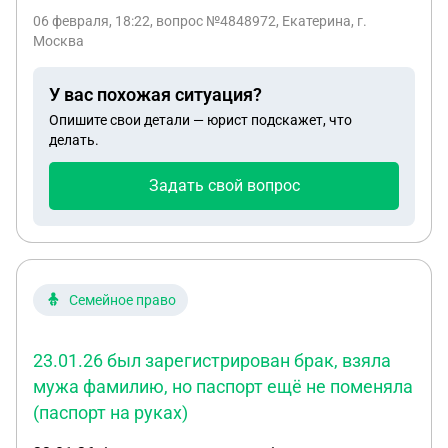
чек о переводе на карту, сейчас пытается
06 февраля, 18:22
, вопрос №4848972, Екатерина, г.
записывать звонки и сохранять смс чтоб было с
Москва
чем еще идти в суд, я платить не против но могу
оплачивать по 5т₽ так как зп 50₽ и 25₽ из них
У вас похожая ситуация?
отдаю за съем жилья
Опишите свои детали — юрист подскажет, что
делать.
Задать свой вопрос
Семейное право
23.01.26 был зарегистрирован брак, взяла
мужа фамилию, но паспорт ещё не поменяла
(паспорт на руках)