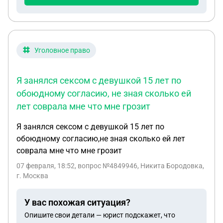
отцом просидеть не может, не особо признает его.
Хочу узнать у кого какие шансы на опеку, раздел
имущества и какие документы нужны? И еще
момент, знаю что дают месяц на раздумья, так
Уголовное право
вот, из-за того что мы в разных регионах, и он не
приезжает на месяц, на пару недель максимум,
Я занялся сексом с девушкой 15 лет по
могу ли я сама подать документы за месяц до
обоюдному согласию, не зная сколько ей
того как он приедет чтобы по приезду нас
лет соврала мне что мне грозит
развели?
Я занялся сексом с девушкой 15 лет по
обоюдному согласию,не зная сколько ей лет
соврала мне что мне грозит
07 февраля, 18:52
, вопрос №4849946, Никита Бородовка,
г. Москва
У вас похожая ситуация?
Опишите свои детали — юрист подскажет, что