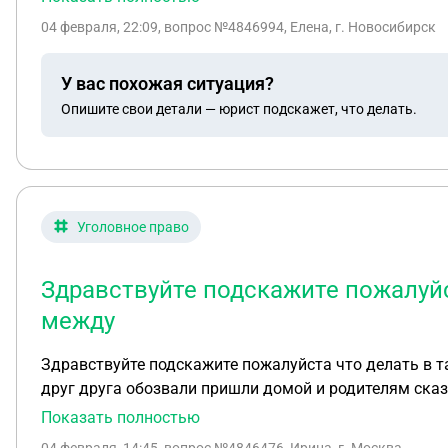
алименты чтобы в едином пособии мне не читали вы
04 февраля, 22:09
, вопрос №4846994, Елена, г. Новосибирск
У вас похожая ситуация?
Опишите свои детали — юрист подскажет, что делать.
Уголовное право
Здравствуйте подскажите пожалуйс
между
Здравствуйте подскажите пожалуйста что делать в 
друг друга обозвали пришли домой и родителям сказа
одна из родителей начала на меня орать и грубо со 
Показать полностью