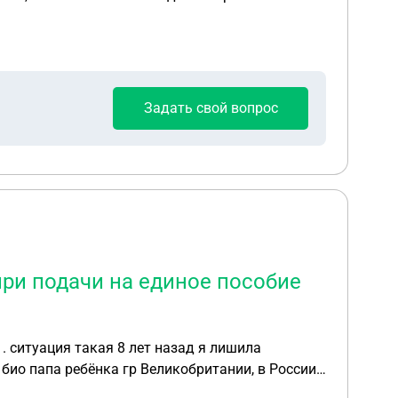
Задать свой вопрос
при подачи на единое пособие
. ситуация такая 8 лет назад я лишила
 био папа ребёнка гр Великобритании, в России
авка о том что я не получала и не получаю