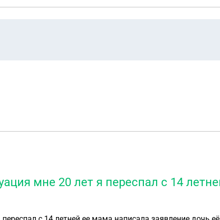
ация мне 20 лет я переспал с 14 летн
 переспал с 14 летней ее мама написала заявление дочь её