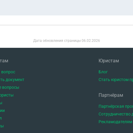
Дата обновления страницы
06.02.2026
нтам
Юристам
 вопрос
Блог
ть документ
Стать юристом п
е вопросы
Партнёрам
юристы
ы
Партнёрская пр
тии
Сотрудничество 
л
Рекламодателям
сы