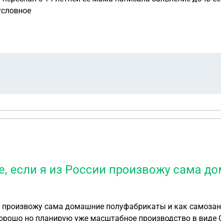
условное
е, если я из России произвожу сама д
ии произвожу сама домашние полуфабрикаты и как самозан
орошо но планирую уже масштабное производство в виде О