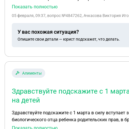
название именно Американского мультфильма?
Показать полностью
05 февраля, 09:37
, вопрос №4847262, Ачкасова Виктория Иго
У вас похожая ситуация?
Опишите свои детали — юрист подскажет, что делать.
Алименты
Здравствуйте подскажите с 1 марта
на детей
Здравствуйте подскажите с 1 марта в силу вступает з
биологического отца ребенка родительских прав, в бр
никогда не был , бизнес не вел . алименты разумеетс
Показать полностью