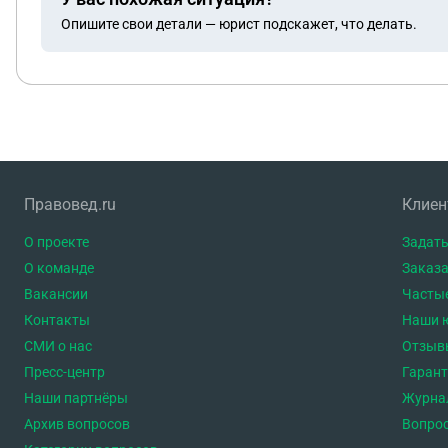
Опишите свои детали — юрист подскажет, что делать.
Правовед.ru
Клие
О проекте
Задать
О команде
Заказа
Вакансии
Часты
Контакты
Наши 
СМИ о нас
Отзыв
Пресс-центр
Гаран
Наши партнёры
Журна
Архив вопросов
Вопро