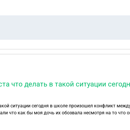
думанные алименты . как мне быть ?
та что делать в такой ситуации сегод
такой ситуации сегодня в школе произошел конфликт меж
ли что как бы моя дочь их обозвала несмотря на то что он
мной разговаривать и ничего не хочет слышать