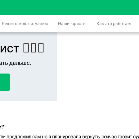
Решить мою ситуацию
Наши юристы
Как это работает
 👨🏻‍⚖️
ать дальше.
!
м?
т₽ предложил сам но я планировала вернуть, сейчас грозит суд