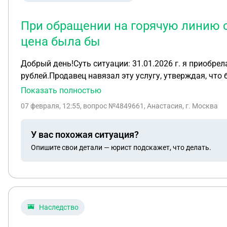
При обращении на горячую линию с
цена была бы
Добрый день!Суть ситуации: 31.01.2026 г. я приобрела в салоне iPhone 16. В стоимость покупки была включена «Комплексная защит
рублей.Продавец навязал эту услугу, утверждая, что
оформляла заказ через сайт, то цена была бы фикси
Показать полностью
невозможна либо стоимость телефона существенно в
07 февраля, 12:55
, вопрос №4849661, Анастасия, г. Москва
требованием вернуть денежные средства за навязанн
получила реакции от продавца. Я нахожусь в другом 
У вас похожая ситуация?
Опишите свои детали — юрист подскажет, что делать.
Наследство