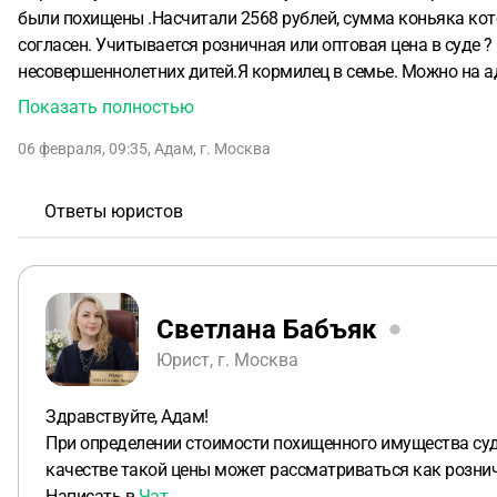
были похищены .Насчитали 2568 рублей, сумма коньяка кото
согласен.
Учитывается розничная или оптовая цена в суде ?
несовершеннолетних дитей.Я кормилец в семье.
Можно на ад
Показать полностью
06 февраля, 09:35
,
Адам
,
г. Москва
Ответы юристов
Светлана Бабъяк
Юрист, г. Москва
Здравствуйте, Адам!
При определении стоимости похищенного имущества суд 
качестве такой цены может рассматриваться как рознич
Написать в
Чат