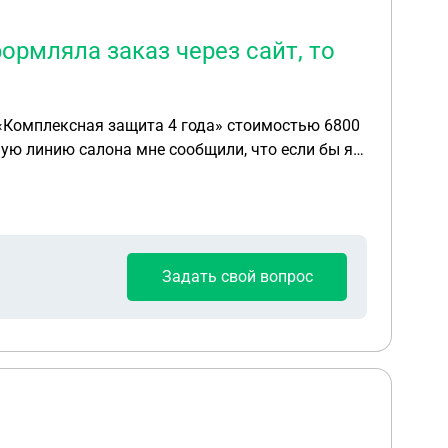
ормляла заказ через сайт, то
чую линию салона мне сообщили, что если бы я
ез услуги «Комплексная защита» покупка
зию на электронную почту салона с
домлением о вручении, но до сих пор не
быть в такой ситуации?
Задать свой вопрос