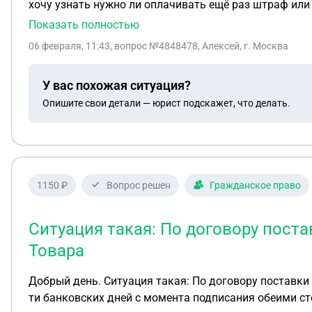
хочу узнать нужно ли оплачивать ещё раз штраф или 
Показать полностью
06 февраля, 11:43
, вопрос №4848478, Алексей, г. Москва
У вас похожая ситуация?
Опишите свои детали — юрист подскажет, что делать.
1150 ₽
Вопрос решен
Гражданское право
Ситуация такая: По договору пост
Товара
Добрый день. Ситуация такая: По договору поставки Покупатель должен был оплатить аванс в размере 80 % цены Товара (компьютерная память) в течении 5-
ти банковских дней с момента подписания обеими ст