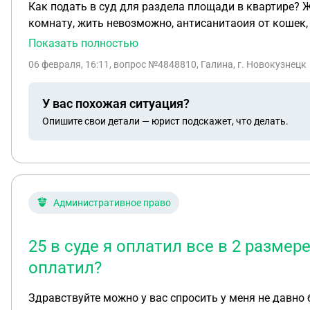
Как подать в суд для раздела площади в квартире? Живем в трешке у тёти три кошки и собака, долгое время не жили в квартире, теперь заехали в проходную
комнату, жить невозможно, антисанитаоия от кошек,
проживать, может можно как-то занять закрытую комнату
Показать полностью
06 февраля, 16:11
, вопрос №4848810, Галина, г. Новокузнецк
У вас похожая ситуация?
Опишите свои детали — юрист подскажет, что делать.
Административное право
25 в суде я оплатил все в 2 размер
оплатил?
Здравствуйте можно у вас спросить у меня не давно 