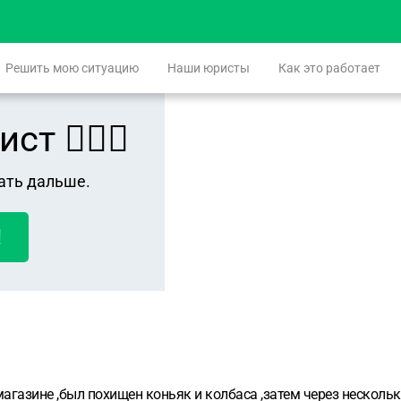
Решить мою ситуацию
Наши юристы
Как это работает
 👨🏻‍⚖️
ать дальше.
!
агазине ,был похищен коньяк и колбаса ,затем через нескольк