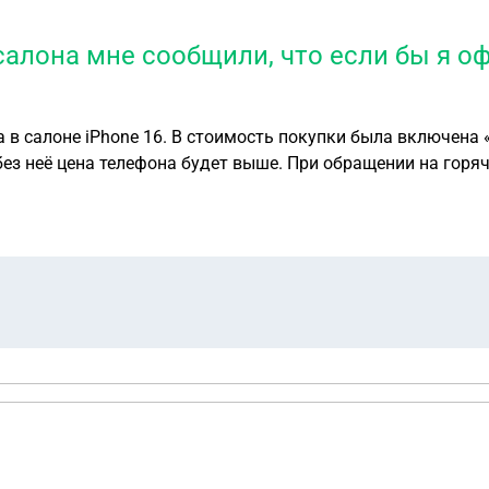
алона мне сообщили, что если бы я оф
а 4 года» стоимостью 6800
 без неё цена телефона будет выше. При обращении на горя
рованная, а поскольку я пришла напрямую в магазин, то б
озрастает. Мои действия: Я отправила письменную претен
ую услугу. Я направила претензию заказным письмом с уве
городе, поэтому не могу лично обратиться в магазин. Как 