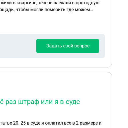
площадь, чтобы могли померить где можем
 что делать по порядку??? Или как по
Задать свой вопрос
ё раз штраф или я в суде
тье 20. 25 в суде я оплатил все в 2 размере и