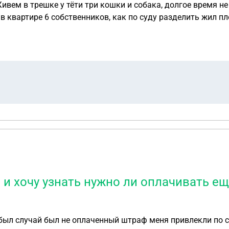
 в квартире 6 собственников, как по суду разделить жил 
, с тётей невозможно разговаривать, психически не здоровая,
суду разделить квартиру на две с выведением санузла, 9 й последний этаж, кто с этим может помочь? ☑
е и хочу узнать нужно ли оплачивать ещ
был случай был не оплаченный штраф меня привлекли по ста