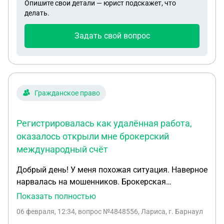
Опишите свои детали — юрист подскажет, что
различные суммы от разных физлиц. 04.02 и
делать.
05.02 вывел таким образом около 230000. 06.02
снял в банкомате 10000 после чего счёт
Задать свой вопрос
заблокирован, в банке предлагают предоставить
подтверждение, либо закрыть счёт навсегда (что
вызовет сложности с ипотекой у них же).
Обменник предоставил чеки на 3 последних
платежа на сумму ~63000р, возможно,
Гражданское право
впоследствии найдёт ещё. Требуется:
разблокировать счёт и легализоваться перед
Регистрировалась как удалённая работа,
налоговой по наименьшей возможной ставке.
оказалось открыли мне брокерский
международный счёт
Добрый день! У меня похожая ситуация. Наверное
нарвалась на мошенников. Брокерская
платформа Demisto. Регистрировалась как
Показать полностью
удалённая работа, оказалось открыли мне
06 февраля, 12:34
, вопрос №4848556, Лариса, г. Барнаул
брокерский международный счёт. Перевела 8000.