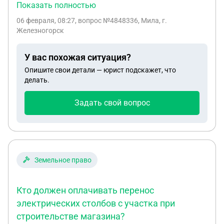
дом ,закрыли лицевой счёт на водоразборую
Показать полностью
уличную колонку. А сейчас водоканал отказывает
06 февраля, 08:27
, вопрос №4848336, Мила, г.
снова открыть счёт на уличную колонку
Железногорск
центрального водоснабжения ,обязывают
провести воду в дом. Как мне заставить
У вас похожая ситуация?
водоканал открыть лицевой счёт?
Опишите свои детали — юрист подскажет, что
делать.
Задать свой вопрос
Земельное право
Кто должен оплачивать перенос
электрических столбов с участка при
строительстве магазина?