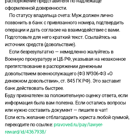
распоряжение представителя по надлежаще
помочь мне не могут, так как я третье лицо и необходим
оформленной доверенности.
звонок от владельца счета. Разговаривала я с
По статусу владельца счета: Муж должен лично
несколькими операторами и только один оператор
позвонить в банк с привязанного номера, подтвердить
попытался мне помочь внеся информацию в досье о
операции и дать согласие на взаимодействие с вами.
доверенности и о том, что владелец счета находится на
Подготовьте для него краткий текст. Ссылайтесь на
сво. В чате озон банка я попыталась снова изложить всю
источник средств (довольствие).
ситуацию, выслала копию контракта как подтверждение
Если безрезультатно — немедленно жалуйтесь в
откуда большие суммы. В итоге счёт заблокирован на
Военную прокуратуру и ЦБ РФ, указывая на незаконное
снятие наличных до 07.02.20267 до 19.44. не факт, что
препятствование в распоряжении денежным
после разблокировки при снятии наличных в банкомате
довольствием военнослужащего (ФЗ №306-ФЗ «О
опять не заблокируют счёт в связи с подозрением на
денежном довольствии», ст. 845 ГК РФ). Это заставит
мошенничество
банк действовать быстрее.
Буду признателен за положительную оценку ответа, если
информация была вам полезна. Если остались вопросы
или нужно составить документ — пишите в чат!
Если есть желание отблагодарить юриста любой суммой,
переходите по ссылке:
pravoved.ru/pay/lawyer-
reward/id/4367938/