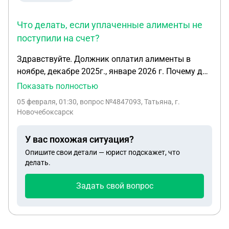
Что делать, если уплаченные алименты не
поступили на счет?
Здравствуйте. Должник оплатил алименты в
ноябре, декабре 2025г., январе 2026 г. Почему до
сих пор денежные средства не поступили на счёт?
Показать полностью
На письменную претензию пришёл ответ,что
05 февраля, 01:30
, вопрос №4847093, Татьяна, г.
услуга оказана. Сразу в прокуратуру идти или
Новочебоксарск
есть ещё рычаги воздействия на пристава,
который, судя по всему, присвоил деньги себе.
У вас похожая ситуация?
Опишите свои детали — юрист подскажет, что
делать.
Задать свой вопрос