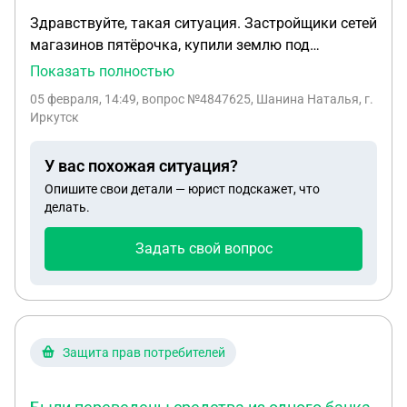
Здравствуйте, такая ситуация. Застройщики сетей
магазинов пятёрочка, купили землю под
строительство с нашими электрическим
Показать полностью
столбами. Теперь требуют, чтобы мы убирали все
05 февраля, 14:49
, вопрос №4847625, Шанина Наталья, г.
провода вместе со столбами, за свой счёт, иначе
Иркутск
останемся без света. Кто вообще должен их
переносить и за чей счёт?
У вас похожая ситуация?
Опишите свои детали — юрист подскажет, что
делать.
Задать свой вопрос
Защита прав потребителей