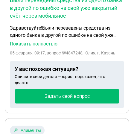
Были переведены средства из одного банка
в другой по ошибке на свой уже закрытый
счёт через мобильное
Здравствуйте!Были переведены средства из
одного банка в другой по ошибке на свой уже
закрытый счёт через мобильное приложение(не
Показать полностью
через СПБ).В поддержке банка-отправителя
05 февраля, 09:17
, вопрос №4847248, Юлия, г. Казань
ответили,что перевод отправлен и рекомендовали
с платежным поручением от них обратиться в
У вас похожая ситуация?
банк-получатель,что я и сделала.Запросила
Опишите свои детали — юрист подскажет, что
платежное поручение и с ним обратилась в банк
делать.
-получатель, там ответили,что деньги к ним не
поступали и что нужно подождать примерно 3(а
Задать свой вопрос
может и более) дня с момента отправления и
средства автоматически вернутся на исходный
счёт.3 дня прошли, средства не вернулись.Что
делать в таком случае?
Алименты