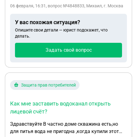
договор Services Agreement). Зарплату ($2643)
06 февраля, 16:31
, вопрос №4848833, Михаил, г. Москва
получаю криптой в USDT, перевожу на карту
банка ВТБ через обменник btcchange24 -
У вас похожая ситуация?
поступления выглядят как переводы на
Опишите свои детали — юрист подскажет, что
различные суммы от разных физлиц. 04.02 и
делать.
05.02 вывел таким образом около 230000. 06.02
снял в банкомате 10000 после чего счёт
Задать свой вопрос
заблокирован, в банке предлагают предоставить
подтверждение, либо закрыть счёт навсегда (что
вызовет сложности с ипотекой у них же).
Обменник предоставил чеки на 3 последних
платежа на сумму ~63000р, возможно,
Защита прав потребителей
впоследствии найдёт ещё. Требуется:
разблокировать счёт и легализоваться перед
Как мне заставить водоканал открыть
налоговой по наименьшей возможной ставке.
лицевой счёт?
Здравствуйте В частно доме скважина есть,но
для питья вода не пригодна ,когда купили этот