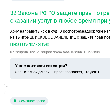
32 Закона РФ "О защите прав потре
оказании услуг в любое время при
Хочу направить иск в суд. В роспотребнадзор уже н
на выигрыш. ИСКОВОЕ ЗАЯВЛЕНИЕ о защите прав потребителя, взыскании денежных средств, неустойки, компенсации морального вреда и штрафа 22.10.2025 г.
между ФИО (далее – Истец) и ИП ФИО (далее – Ответ
Показать полностью
составила 108 000 (Сто восемь тысяч) рублей. Оплата произведена с использ
07 февраля, 09:12
, вопрос №4849455, Ксения, г. Москва
для личных целей, в связи с чем к спорным правоотношениям п
22.10.2025 г. мной был подписан акт оказанных услу
У вас похожая ситуация?
подписан до фактического оказания услуг, в момен
Опишите свои детали — юрист подскажет, что делать.
услуг, что подтверждается последующими объективными данными обучающей
признаваемой договором юридически значимой, увед
образовательных услуг в связи с неудобным форматом обучения. После указанного уведомления между Истцом и представ
очная встреча, по итогам встречи у Истца сформиро
отказа от договора и возврата денежных средств, предус
Семейное право
последующую формальную переписку с Ответчиком, фа
онлайн-материалы не просматривала, что подтверждается данными обучающей п