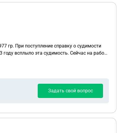
977 гр. При поступление справку о судимости
о меня уволить? Спасибо
Задать свой вопрос