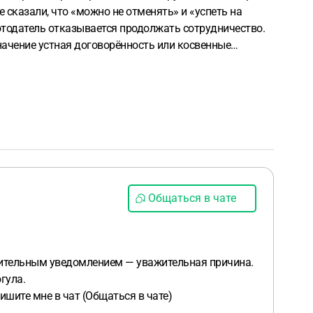
е сказали, что «можно не отменять» и «успеть на
ботодатель отказывается продолжать сотрудничество.
значение устная договорённость или косвенные
ли основания для защиты прав сотрудника или
Общаться в чате
арительным уведомлением — уважительная причина.
гула.
шите мне в чат (Общаться в чате)