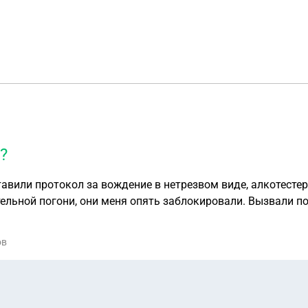
?
авили протокол за вождение в нетрезвом виде, алкотестер
ельной погони, они меня опять заблокировали. Вызвали по
тва. В этот раз я отказался от освидетельствования на с
икам полиции, а судья назначил наказание 45тыс и лишен
ов