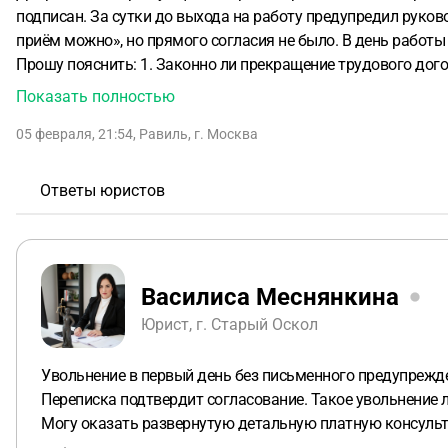
подписан. За сутки до выхода на работу предупредил руково
приём можно», но прямого согласия не было.
В день работы
Прошу пояснить:
1. Законно ли прекращение трудового дог
формулировки в переписке?
3. Какие доказательства могут
Показать полностью
оспаривания увольнения?
05 февраля, 21:54
,
Равиль
,
г. Москва
Ответы юристов
Василиса Меснянкина
Юрист, г. Старый Оскол
Увольнение в первый день без письменного предупрежд
Переписка подтвердит согласование. Такое увольнение 
Могу оказать развернутую детальную платную консульт