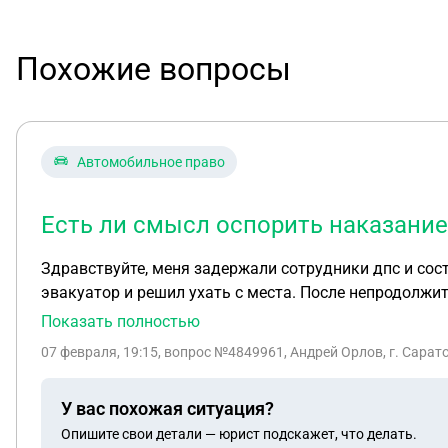
Похожие вопросы
Автомобильное право
Есть ли смысл оспорить наказание
Здравствуйте, меня задержали сотрудники дпс и сост
эвакуатор и решил ухать с места. После непродолжит
оформил протокол о задержании транспортного средс
Показать полностью
выписали штраф 10тыс руб за сопротивление сотрудн
07 февраля, 19:15
, вопрос №4849961, Андрей Орлов, г. Сарат
и лишение прав на 1,6года по второму и он сказал, что срок лишения прав будет суммироваться. то есть составит 3,2года. Прав ли судья? Есть ли смысл
оспорить наказание?
У вас похожая ситуация?
Опишите свои детали — юрист подскажет, что делать.