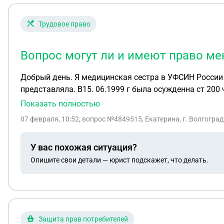
Трудовое право
Вопрос могут ли и имеют право ме
Добрый день. Я медицинская сестра в УФСИН России и
представляла. В15. 06.1999 г была осужденна ст 200 ч 1,суд был без меня и я даже не помнила об этом. Но в 2903 году всплыло эта судимость. Сейчас на работе
в ик у всех гражданских сотрудников потребовали з
Показать полностью
07 февраля, 10:52
, вопрос №4849515, Екатерина, г. Волгоград
У вас похожая ситуация?
Опишите свои детали — юрист подскажет, что делать.
Защита прав потребителей