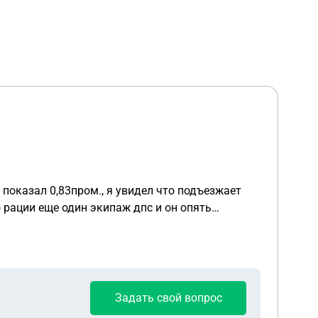
 показал 0,83пром., я увидел что подъезжает
 рации еще один экипаж дпс и он опять
остояние алкогольного опьянения. Мне
ие прав 1,6года по одному нарушению и 45 тыс
Задать свой вопрос