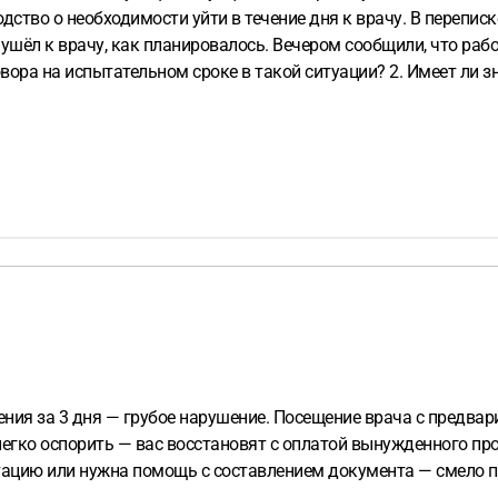
дство о необходимости уйти в течение дня к врачу. В переписк
 ушёл к врачу, как планировалось. Вечером сообщили, что ра
овора на испытательном сроке в такой ситуации?
2. Имеет ли 
 подтвердить, что уход был согласован или оправдан?
4. Есть 
ения за 3 дня — грубое нарушение. Посещение врача с предв
легко оспорить — вас восстановят с оплатой вынужденного про
ацию или нужна помощь с составлением документа — смело пи