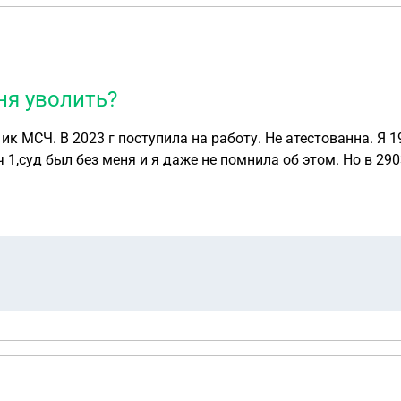
ня уволить?
к МСЧ. В 2023 г поступила на работу. Не атестованна. Я 1
аново справки о судимости. Вопрос могут ли и имеют прав