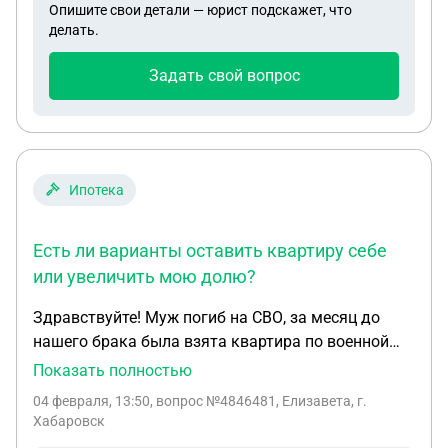
Опишите свои детали — юрист подскажет, что
делать.
Задать свой вопрос
Ипотека
Есть ли варианты оставить квартиру себе
или увеличить мою долю?
Здравствуйте! Муж погиб на СВО, за месяц до
нашего брака была взята квартира по военной
ипотеке. Сейчас мать и отец претендуют на эту
Показать полностью
квартиру. В военной части сначала говорили, что
04 февраля, 13:50
, вопрос №4846481, Елизавета, г.
квартира достается супруге, но нотариус и
Хабаровск
юристы говорят- все делится на три части.