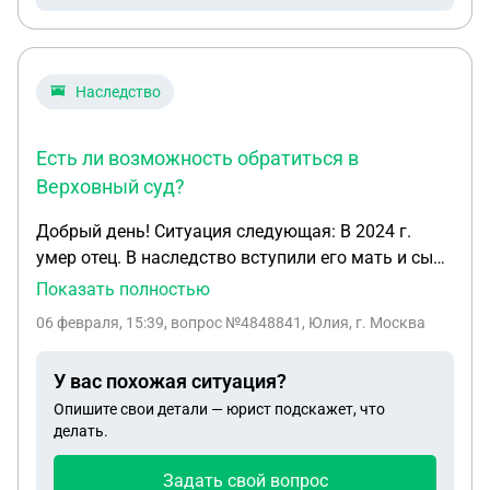
Наследство
Есть ли возможность обратиться в
Верховный суд?
Добрый день! Ситуация следующая: В 2024 г.
умер отец. В наследство вступили его мать и сын.
На наследников подали в суд двое истцов (это не
Показать полностью
банк, а просто два физлица) по долгам отца.
06 февраля, 15:39
, вопрос №4848841, Юлия, г. Москва
Недавно состоялось кассационное слушание, где
ответчиком было отказано в удовлетворении
У вас похожая ситуация?
жалобы. Исход такой, что посколько истцов двое,
Опишите свои детали — юрист подскажет, что
каждому солидарно ответчики должны
делать.
выплатить по 1,2 млн (суммарно около 2,5 млн).
Жилье для ответчиков единственное, помимо них
Задать свой вопрос