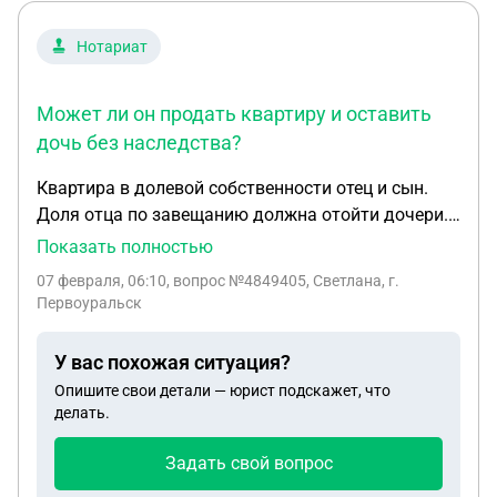
Нотариат
Может ли он продать квартиру и оставить
дочь без наследства?
Квартира в долевой собственности отец и сын.
Доля отца по завещанию должна отойти дочери.
Отцу 87 деменция, недееспособным не признан.
Показать полностью
Ухаживает за отцом дочь, вдруг сын решает
07 февраля, 06:10
, вопрос №4849405, Светлана, г.
забрать отца к себе в другой город. Может ли он
Первоуральск
продать квартиру и оставить дочь без
наследства?
У вас похожая ситуация?
Опишите свои детали — юрист подскажет, что
делать.
Задать свой вопрос