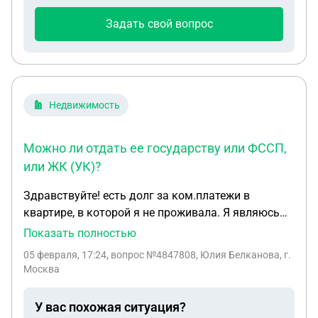
такой… имею ли я право на единое пособие или
нет, если у меня 0 доход…?
Задать свой вопрос
Недвижимость
Можно ли отдать ее государству или ФССП,
или ЖК (УК)?
Здравствуйте! есть долг за ком.платежи в
квартире, в которой я не проживала. Я являюсь
собственником 1/2 доли квартиры. Кому можно
Показать полностью
отдать долю квартиры за долги? Можно ли
05 февраля, 17:24
, вопрос №4847808, Юлия Белканова, г.
отдать ее государству или ФССП, или ЖК (УК)?
Москва
Сохранять не хочу и чужие долги платить нет
возможности. Спасибо! родственники заявили о
У вас похожая ситуация?
себе 2 человека,на контакт не выходят