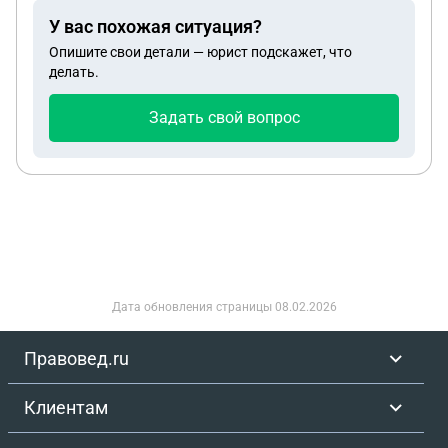
Слышала можно исключить квартиру из
У вас похожая ситуация?
наследства. Есть ли варианты оставить квартиру
Опишите свои детали — юрист подскажет, что
себе или увеличить мою долю?
делать.
Задать свой вопрос
Дата обновления страницы
08.02.2026
Правовед.ru
Клиентам