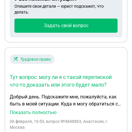
средства страховой?
Опишите свои детали — юрист подскажет, что
делать.
Задать свой вопрос
Трудовое право
Тут вопрос: могу ли я с такой перепиской
что-то доказать или этого будет мало?
Добрый день. Подскажите мне, пожалуйста, как
быть в моей ситуации. Куда я могу обратиться с
данной проблемой: в прокуратуру или в трудовую
Показать полностью
инспекцию? Сразу скажу, что я звонила в
06 февраля, 16:50
, вопрос №4848863, Анастасия, г.
трудовую инспекцию за консультацией, но
Москва