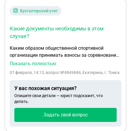
Бухгалтерский учет
Какие документы необходимы в этом
случае?
Каким образом общественной спортивной
организации принимать взносы за соревнования
от юридических и физических лиц? Часто такие
Показать полностью
взносы осуществляются наличными деньгами.
07 февраля, 14:13
, вопрос №4849684, Екатерина, г. Томск
Какие документы необходимы в этом случае? В
2025 году приняли изменения и
У вас похожая ситуация?
несовершеннолетние не должны оплачивать
Опишите свои детали — юрист подскажет, что
участие.
делать.
Задать свой вопрос