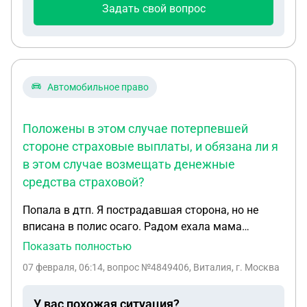
покупка невозможна либо стоимость телефона
Задать свой вопрос
существенно возрастает. Мои действия: Я
отправила письменную претензию на
электронную почту салона с требованием
вернуть денежные средства за навязанную
услугу. Я направила претензию заказным
Автомобильное право
письмом с уведомлением о вручении, но до сих
пор не получила реакции от продавца. Я нахожусь
Положены в этом случае потерпевшей
в другом городе, поэтому не могу лично
стороне страховые выплаты, и обязана ли я
обратиться в магазин. Как быть в такой
в этом случае возмещать денежные
ситуации?
средства страховой?
Попала в дтп. Я пострадавшая сторона, но не
вписана в полис осаго. Радом ехала мама
владелец авто и страхователь. Виновник дтп
Показать полностью
вписан в осаго. Положены в этом случае
07 февраля, 06:14
, вопрос №4849406, Виталия, г. Москва
потерпевшей стороне страховые выплаты, и
обязана ли я в этом случае возмещать денежные
У вас похожая ситуация?