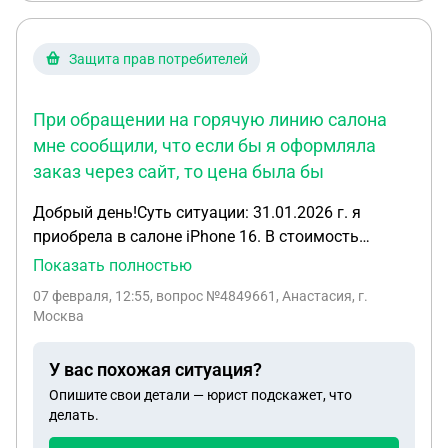
Защита прав потребителей
При обращении на горячую линию салона
мне сообщили, что если бы я оформляла
заказ через сайт, то цена была бы
Добрый день!Суть ситуации: 31.01.2026 г. я
приобрела в салоне iPhone 16. В стоимость
покупки была включена «Комплексная защита 4
Показать полностью
года» стоимостью 6800 рублей.Продавец навязал
07 февраля, 12:55
, вопрос №4849661, Анастасия, г.
эту услугу, утверждая, что без неё цена телефона
Москва
будет выше. При обращении на горячую линию
салона мне сообщили, что если бы я оформляла
У вас похожая ситуация?
заказ через сайт, то цена была бы
Опишите свои детали — юрист подскажет, что
фиксированная, а поскольку я пришла напрямую
делать.
в магазин, то без услуги «Комплексная защита»