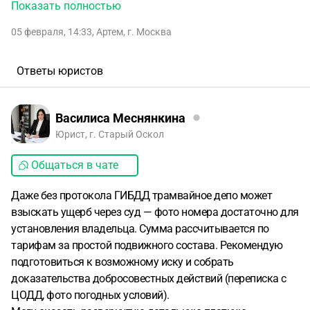
пути (попутные, не встречные). Чуть проехал (метров 100),
Показать полностью
думал сейчас съеду, но в итоге застрял на них из за снега.
05 февраля, 14:33
,
Артем
,
г. Москва
Пытались вытолкнуть, безуспешно, вызвал эвакуатор.
Увидел трамвай - сообщил водителю, трамваи
остановились. Приехал в итоге эвакуатор, ЦОДД и
Ответы юристов
эвакуатор с трудом меня вытащил. ЦОДД смотрели и
помогали толкать.
Водители трамвая передавали
информацию в депо - спросили номер моего авто и также
Василиса Меснянкина
сфотографировало авто, моих данных не спрашивали,
Юрист, г. Старый Оскол
ГИБДД не подходили, ничего не оформляли.
В итоге
Общаться в чате
трамваи ждали примерно час (водители тоже помогали
толкать).
Вопрос - какова вероятность, что мне выставят
Даже без протокола ГИБДД трамвайное депо может
ущерб? Я читаю, что может доходить ли чуть не 8 рублей
взыскать ущерб через суд — фото номера достаточно для
за минуту простоя. Якобы случаи есть такие.. Или это в
установления владельца. Сумма рассчитывается по
случае, если бы оформили документы? У них есть фото
тарифам за простой подвижного состава. Рекомендую
авто и номер.
Спасибо
подготовиться к возможному иску и собрать
доказательства добросовестных действий (переписка с
ЦОДД, фото погодных условий).