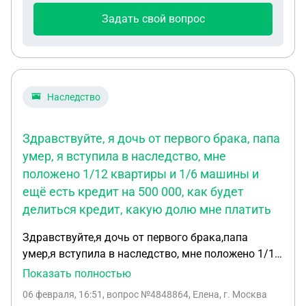
Задать свой вопрос
Наследство
Здравствуйте, я дочь от первого брака, папа
умер, я вступила в наследство, мне
положено 1/12 квартиры и 1/6 машины и
ещё есть кредит на 500 000, как будет
делиться кредит, какую долю мне платить
Здравствуйте,я дочь от первого брака,папа
умер,я вступила в наследство, мне положено 1/12
квартиры и 1/6 машины и ещё есть кредит на 500
Показать полностью
000, как будет делиться кредит,какую долю мне
06 февраля, 16:51
, вопрос №4848864, Елена, г. Москва
платить. И ещё вопрос, когда квартира делится ,