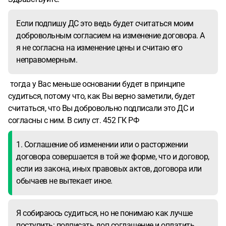
одностороннем порядке расторгнуть договор, если я
откажусь от подписания доп соглашения. По мне так тут
Если подпишу ДС это ведь будет считаться моим
явный перекос баланса интересов в его сторону. Я
добровольным согласием на изменение договора. А
собираюсь судиться, но не понимаю как лучше поступить:
я не согласна на изменение цены и считаю его
подписать доп соглашение и оплатить, или не
неправомерным.
подписывать и идти в суд. Если подпишу ДС это ведь
будет считаться моим добровольным согласием на
тогда у Вас меньше основании будет в принципе
изменение договора. А я не согласна на изменение цены и
судиться, потому что, как Вы верно заметили, будет
считаю его неправомерным. А если не подпишу, он же
считаться, что Вы добровольно подписали это ДС и
может расторгнуть ДДУ и я останусь без квартиры, а мне
согласны с ним. В силу ст. 452 ГК РФ
нужна эта квартира.
1. Соглашение об изменении или о расторжении
договора совершается в той же форме, что и договор,
если из закона, иных правовых актов, договора или
обычаев не вытекает иное.
Я собираюсь судиться, но не понимаю как лучше
поступить: подписать доп соглашение и оплатить,