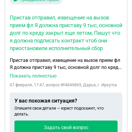
Пристав отправил, извещение на вызов
прием фл Я должна приставу 9 тыс, основной
долг по креду закрыт еще летом, Пишут что
я должна подписать контракт чтоб они
приостановили исполнительный сбор
Пристав отправил, извещение на вызов прием фл
Я должна приставу 9 тыс, основной долг по креду
закрыт еще летом, Пишут что я должна подписать
Показать полностью
контракт чтоб они приостановили
07 февраля, 17:47
, вопрос №4849893, Дарья, г. Иркутск
исполнительный сбор
У вас похожая ситуация?
Опишите свои детали — юрист подскажет, что
делать.
Задать свой вопрос