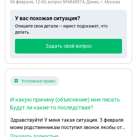
06 февраля, 12:49
, вопрос №4848574, Денис, г. Москва
оплачивать их , или только тот кто собственник ?
У вас похожая ситуация?
Опишите свои детали — юрист подскажет, что
делать.
Задать свой вопрос
Уголовное право
И какую причину (объяснение) мне писать
Будут ли какие-то последствия?
Здравствуйте! У меня такая ситуация. 3 февраля
моим родственникам поступил звонок якобы от
судебных приставов с угрозой опечатать
Показать полностью