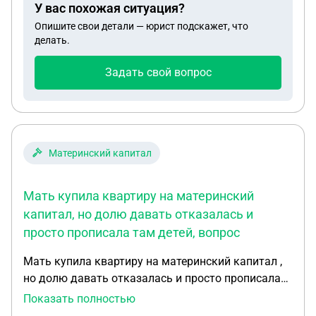
У вас похожая ситуация?
половина делется между женой и детьми а
Опишите свои детали — юрист подскажет, что
кредит она делит на три части (жена ,я , и их
делать.
совместная дочь) , это правильно,что квартира
половина ей,а кредит значит на всех в равных
Задать свой вопрос
долях?
Материнский капитал
Мать купила квартиру на материнский
капитал, но долю давать отказалась и
просто прописала там детей, вопрос
Мать купила квартиру на материнский капитал ,
но долю давать отказалась и просто прописала
там детей , вопрос если ребенок сирота и там не
Показать полностью
доли а долги капают , обязан ли ребенок