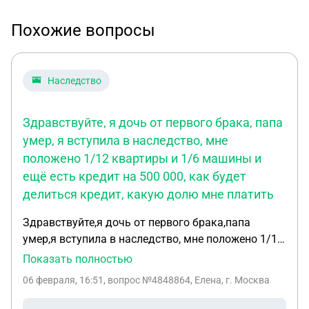
Похожие вопросы
Наследство
Здравствуйте, я дочь от первого брака, папа
умер, я вступила в наследство, мне
положено 1/12 квартиры и 1/6 машины и
ещё есть кредит на 500 000, как будет
делиться кредит, какую долю мне платить
Здравствуйте,я дочь от первого брака,папа
умер,я вступила в наследство, мне положено 1/12
квартиры и 1/6 машины и ещё есть кредит на 500
Показать полностью
000, как будет делиться кредит,какую долю мне
06 февраля, 16:51
, вопрос №4848864, Елена, г. Москва
платить. И ещё вопрос, когда квартира делится ,
половина квартиры уходит жене а вторая