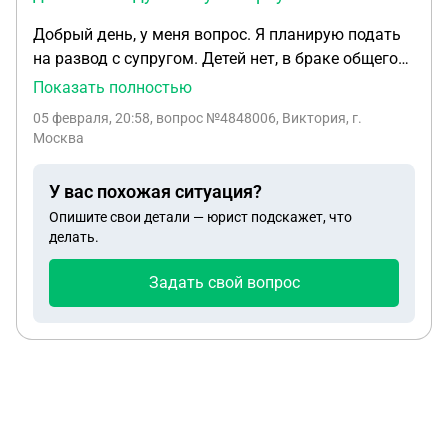
Добрый день, у меня вопрос. Я планирую подать
на развод с супругом. Детей нет, в браке общего
нажитого имущества тоже. Есть только общие
Показать полностью
долги. Хотела уточнить порядок действий.
05 февраля, 20:58
, вопрос №4848006, Виктория, г.
Сначала расторгаем брак в мфц и потом можно
Москва
заверить договор о разделении долгов между
нами у нотариуса или как? Спасибо!
У вас похожая ситуация?
Опишите свои детали — юрист подскажет, что
делать.
Задать свой вопрос