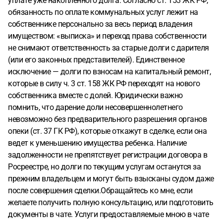
уплате уже накопленного долга. Согласно ст. 153 ЖК РФ,
обязанность по оплате коммунальных услуг лежит на
собственнике персонально за весь период владения
имуществом: «выписка» и переход права собственности
не снимают ответственность за старые долги с дарителя
(или его законных представителей). Единственное
исключение — долги по взносам на капитальный ремонт,
которые в силу ч. 3 ст. 158 ЖК РФ переходят на нового
собственника вместе с долей. Юридически важно
помнить, что дарение доли несовершеннолетнего
невозможно без предварительного разрешения органов
опеки (ст. 37 ГК РФ), которые откажут в сделке, если она
ведет к уменьшению имущества ребенка. Наличие
задолженности не препятствует регистрации договора в
Росреестре, но долги по текущим услугам останутся за
прежним владельцем и могут быть взысканы судом даже
после совершения сделки.Обращайтесь ко мне, если
желаете получить полную консультацию, или подготовить
документы в чате. Услуги предоставляемые мною в чате