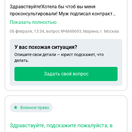
Здравствуйте!Хотела бы чтоб вы меня
проконсультировали! Муж подписал контракт
СВО,могу ли я тоже подписать контракт при
Показать полностью
наличии несовершеннолетних детей оставив их
06 февраля, 13:34
, вопрос №4848693, Марина, г. Москва
под опеку близкому родственнику или по
наториальной доверенности?
У вас похожая ситуация?
Опишите свои детали — юрист подскажет, что
делать.
Задать свой вопрос
Военное право
Здравствуйте, подскажите пожалуйста, в