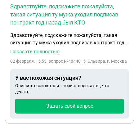
Здравствуйте, подскажите пожалуйста,
такая ситуация ту мужа уходил подписав
контракт год назад был КТО
Здравствуйте, подскажите пожалуйста, такая
ситуация ту мужа уходил подписав контракт год
назад был КТО , получил ветерана боевых
Показать полностью
действий, ждала справку , нужна была об СВО, но
02 февраля, 15:53
, вопрос №4844015, Эльвира, г. Москва
командир сказал , что сейчас он не является не
КТО и не СВО, Что он обычный военнослужащий и
У вас похожая ситуация?
в личном кабинете зарплата пишется, как
Опишите свои детали — юрист подскажет, что
командировочные, скоро заканчивается контракт
делать.
в нашем городе Юристы сказали, что так как он
военнослужащий, по окончанию контракта имеет
Задать свой вопрос
право уволится, есть какой то закон , для
военнослужащих