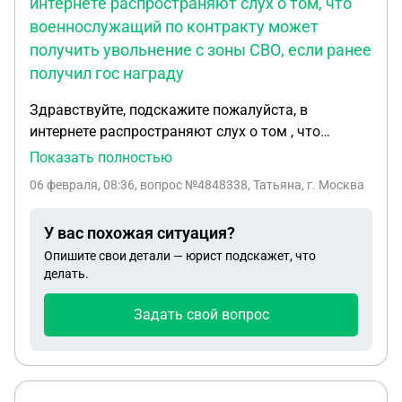
интернете распространяют слух о том, что
военнослужащий по контракту может
получить увольнение с зоны СВО, если ранее
получил гос награду
Здравствуйте, подскажите пожалуйста, в
интернете распространяют слух о том , что
военнослужащий по контракту может получить
Показать полностью
увольнение с зоны СВО , если ранее получил гос
06 февраля, 08:36
, вопрос №4848338, Татьяна, г. Москва
награду. Так ли это ? ( Муж контрактник с 2023
года имеет три ранения легкой степени)
У вас похожая ситуация?
Опишите свои детали — юрист подскажет, что
делать.
Задать свой вопрос