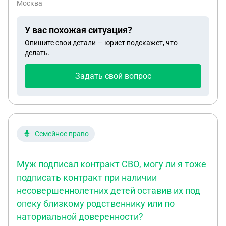
Москва
добровольцам барс судебные приставы не могут
начислить алименты за период контракта нет
У вас похожая ситуация?
информации на военную карту наложили арест
Опишите свои детали — юрист подскажет, что
делать.
Задать свой вопрос
Семейное право
Муж подписал контракт СВО, могу ли я тоже
подписать контракт при наличии
несовершеннолетних детей оставив их под
опеку близкому родственнику или по
наториальной доверенности?