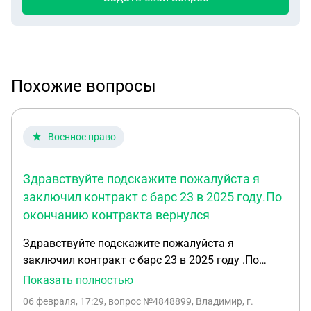
Похожие вопросы
Военное право
Здравствуйте подскажите пожалуйста я
заключил контракт с барс 23 в 2025 году.По
окончанию контракта вернулся
Здравствуйте подскажите пожалуйста я
заключил контракт с барс 23 в 2025 году .По
окончанию контракта вернулся домой .Я
Показать полностью
выплачиваю элементы где мне взять
06 февраля, 17:29
, вопрос №4848899, Владимир, г.
информацию из чего складывается зарплата